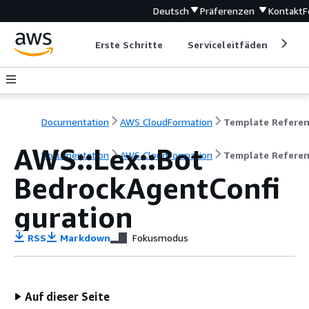
Deutsch
Präferenzen
Kontakt
F
Erste Schritte
Serviceleitfäden
Ent
Documentation
AWS CloudFormation
Template Refere
AWS::Lex::Bot
Documentation
AWS CloudFormation
Template Refere
BedrockAgentConfi
guration
RSS
Markdown
Fokusmodus
Auf dieser Seite