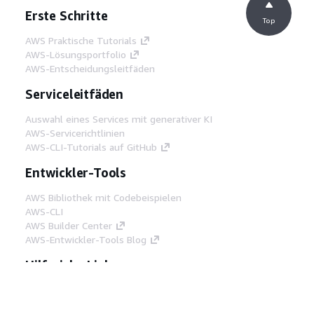
Erste Schritte
Top
AWS Praktische Tutorials
AWS-Lösungsportfolio
AWS-Entscheidungsleitfäden
Serviceleitfäden
Auswahl eines Services mit generativer KI
AWS-Servicerichtlinien
AWS-CLI-Tutorials auf GitHub
Entwickler-Tools
AWS Bibliothek mit Codebeispielen
AWS-CLI
AWS Builder Center
AWS-Entwickler-Tools Blog
Hilfreiche Links
AWS Documentation MCP Server
herunterladen