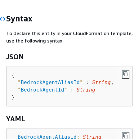
Syntax
To declare this entity in your CloudFormation template,
use the following syntax:
JSON
{
"
BedrockAgentAliasId
"
 : 
String
,

"
BedrockAgentId
"
 : 
String
YAML
BedrockAgentAliasId
:
String