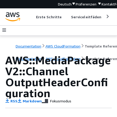
Deutsch
Präferenzen
Kontakt
F
Erste Schritte
Serviceleitfäden
Ent
Documentation
AWS CloudFormation
Template Refere
AWS::MediaPackage
Documentation
AWS CloudFormation
Template Refere
V2::Channel
OutputHeaderConfi
guration
RSS
Markdown
Fokusmodus