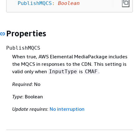
PublishMQCS
:
Boolean
Properties
PublishMQCS
When true, AWS Elemental MediaPackage includes
the MQCS in responses to the CDN. This setting is
valid only when
is
.
InputType
CMAF
Required
: No
Type
: Boolean
Update requires
:
No interruption