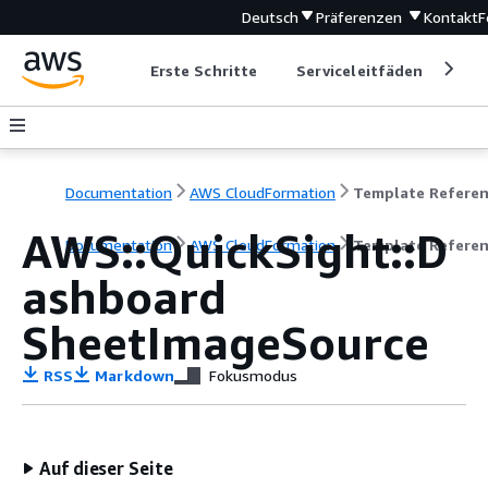
Deutsch
Präferenzen
Kontakt
F
Erste Schritte
Serviceleitfäden
Ent
Documentation
AWS CloudFormation
Template Refere
AWS::QuickSight::D
Documentation
AWS CloudFormation
Template Refere
ashboard
SheetImageSource
RSS
Markdown
Fokusmodus
Auf dieser Seite