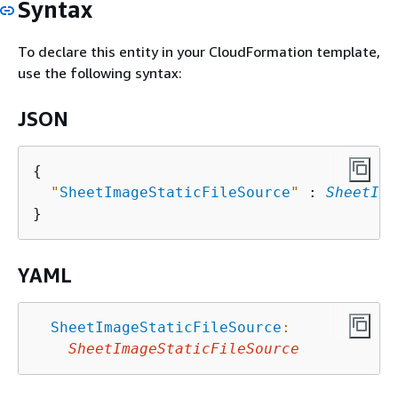
Syntax
To declare this entity in your CloudFormation template,
use the following syntax:
JSON
{
"
SheetImageStaticFileSource
"
 : 
SheetIma
YAML
SheetImageStaticFileSource
:
SheetImageStaticFileSource