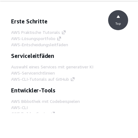
Erste Schritte
Top
AWS Praktische Tutorials
AWS-Lösungsportfolio
AWS-Entscheidungsleitfäden
Serviceleitfäden
Auswahl eines Services mit generativer KI
AWS-Servicerichtlinien
AWS-CLI-Tutorials auf GitHub
Entwickler-Tools
AWS Bibliothek mit Codebeispielen
AWS-CLI
AWS Builder Center
AWS-Entwickler-Tools Blog
Hilfreiche Links