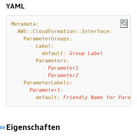
YAML
Metadata:
AWS::CloudFormation::Interface:
ParameterGroups:
-
Label:
default:
Group
Label
Parameters:
-
Parameter1
-
Parameter2
ParameterLabels:
Parameter1
:
default:
Friendly
Name
for
Parame
Eigenschaften