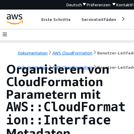
Deutsch
Präferenzen
Kontakt
F
Erste Schritte
Serviceleitfäden
Ent
Dokumentation
AWS CloudFormation
Benutzer-Leitfad
Organisieren von
Dokumentation
AWS CloudFormation
Benutzer-Leitfad
CloudFormation
Parametern mit
AWS::CloudFormat
ion::Interface
Metadaten