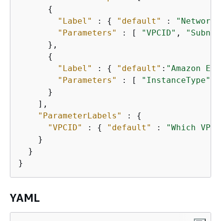
{
"Label"
 : 
{
"default"
 : 
"Network 
"Parameters"
 : [ 
"VPCID"
, 
"Subnet
      },

{
"Label"
 : 
{
"default"
:
"Amazon EC2
"Parameters"
 : [ 
"InstanceType"
, 
      }

    ],

"ParameterLabels"
 : 
{
"VPCID"
 : 
{
"default"
 : 
"Which VPC 
    }

  }

}
YAML