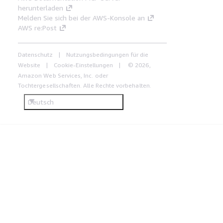
herunterladen
Melden Sie sich bei der AWS-Konsole an
AWS re:Post
Datenschutz
Nutzungsbedingungen für die
Website
Cookie-Einstellungen
© 2026,
Amazon Web Services, Inc. oder
Tochtergesellschaften. Alle Rechte vorbehalten.
Deutsch