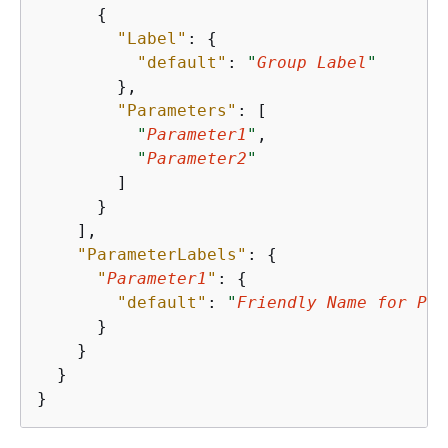
{
"Label"
: 
{
"default"
: 
"
Group Label
"
        },

"Parameters"
: [

"
Parameter1
"
,

"
Parameter2
"
        ]

      }

    ],

"ParameterLabels"
: 
{
"
Parameter1
"
: 
{
"default"
: 
"
Friendly Name for Par
      }

    }

  }

}