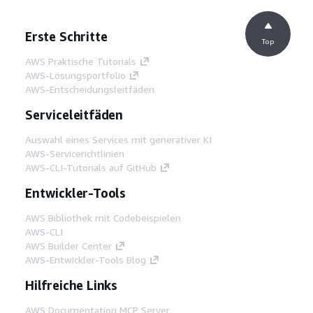
Erste Schritte
Top
AWS Praktische Tutorials
AWS-Lösungsportfolio
AWS-Entscheidungsleitfäden
Serviceleitfäden
Auswahl eines Services mit generativer KI
AWS-Servicerichtlinien
AWS-CLI-Tutorials auf GitHub
Entwickler-Tools
AWS Bibliothek mit Codebeispielen
AWS-CLI
AWS Builder Center
AWS-Entwickler-Tools Blog
Hilfreiche Links
AWS Documentation MCP Server