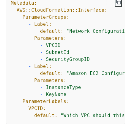
Metadata:
AWS::CloudFormation::Interface:
ParameterGroups:
-
Label:
default:
"Network Configuration
Parameters:
-
VPCID
-
SubnetId
-
SecurityGroupID
-
Label:
default:
"Amazon EC2 Configurat
Parameters:
-
InstanceType
-
KeyName
ParameterLabels:
VPCID:
default:
"Which VPC should this b