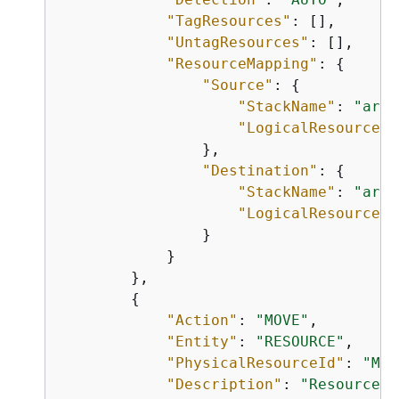
"TagResources"
: [],

"UntagResources"
: [],

"ResourceMapping"
: 
{
"Source"
: 
{
"StackName"
: 
"arn:
"LogicalResourceId
                },

"Destination"
: 
{
"StackName"
: 
"arn:
"LogicalResourceId
                }

            }

        },

{
"Action"
: 
"MOVE"
,

"Entity"
: 
"RESOURCE"
,

"PhysicalResourceId"
: 
"MyT
"Description"
: 
"Resource c