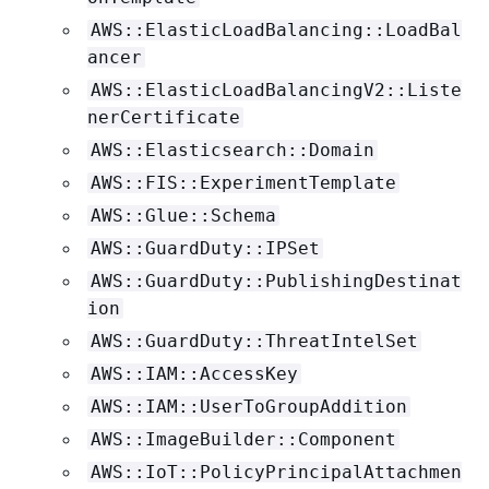
AWS::ElasticLoadBalancing::LoadBal
ancer
AWS::ElasticLoadBalancingV2::Liste
nerCertificate
AWS::Elasticsearch::Domain
AWS::FIS::ExperimentTemplate
AWS::Glue::Schema
AWS::GuardDuty::IPSet
AWS::GuardDuty::PublishingDestinat
ion
AWS::GuardDuty::ThreatIntelSet
AWS::IAM::AccessKey
AWS::IAM::UserToGroupAddition
AWS::ImageBuilder::Component
AWS::IoT::PolicyPrincipalAttachmen