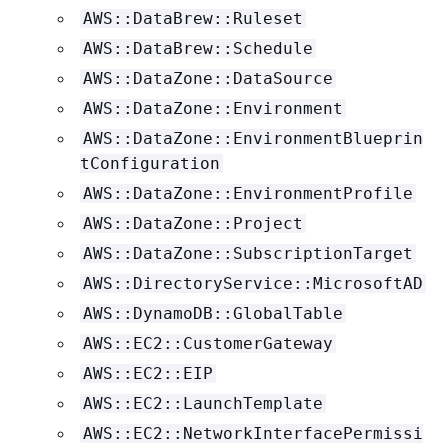
AWS::DataBrew::Ruleset
AWS::DataBrew::Schedule
AWS::DataZone::DataSource
AWS::DataZone::Environment
AWS::DataZone::EnvironmentBlueprin
tConfiguration
AWS::DataZone::EnvironmentProfile
AWS::DataZone::Project
AWS::DataZone::SubscriptionTarget
AWS::DirectoryService::MicrosoftAD
AWS::DynamoDB::GlobalTable
AWS::EC2::CustomerGateway
AWS::EC2::EIP
AWS::EC2::LaunchTemplate
AWS::EC2::NetworkInterfacePermissi