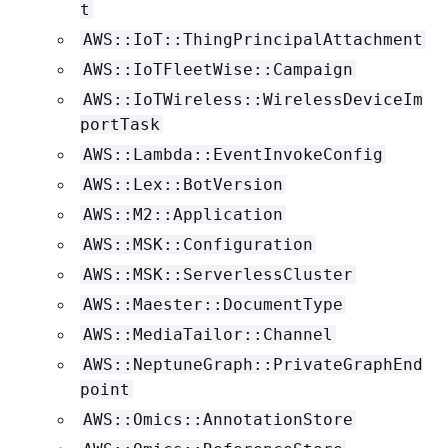
t
AWS::IoT::ThingPrincipalAttachment
AWS::IoTFleetWise::Campaign
AWS::IoTWireless::WirelessDeviceIm
portTask
AWS::Lambda::EventInvokeConfig
AWS::Lex::BotVersion
AWS::M2::Application
AWS::MSK::Configuration
AWS::MSK::ServerlessCluster
AWS::Maester::DocumentType
AWS::MediaTailor::Channel
AWS::NeptuneGraph::PrivateGraphEnd
point
AWS::Omics::AnnotationStore