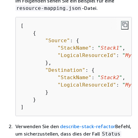
Im Folgenden sehen Sie ein Beispiel für eine
-Datei.
resource-mapping.json
[

{
"Source"
: 
{
"StackName"
: 
"
Stack1
"
,

"LogicalResourceId"
: 
"
MySN
        },

"Destination"
: 
{
"StackName"
: 
"
Stack2
"
,

"LogicalResourceId"
: 
"
MyLa
        }

    }

]
Verwenden Sie den
describe-stack-refactor
Befehl,
um sicherzustellen, dass dies der Fall
Status