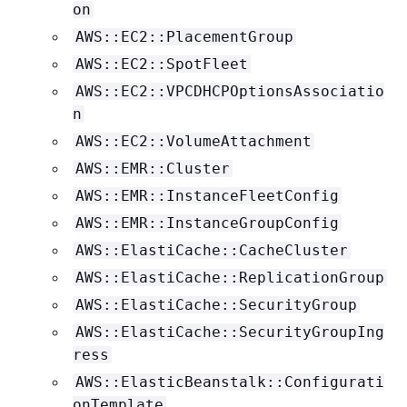
on
AWS::EC2::PlacementGroup
AWS::EC2::SpotFleet
AWS::EC2::VPCDHCPOptionsAssociatio
n
AWS::EC2::VolumeAttachment
AWS::EMR::Cluster
AWS::EMR::InstanceFleetConfig
AWS::EMR::InstanceGroupConfig
AWS::ElastiCache::CacheCluster
AWS::ElastiCache::ReplicationGroup
AWS::ElastiCache::SecurityGroup
AWS::ElastiCache::SecurityGroupIng
ress
AWS::ElasticBeanstalk::Configurati
onTemplate