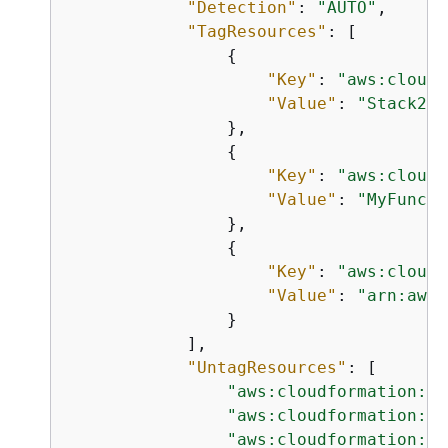
"Detection"
: 
"AUTO"
,

"TagResources"
: [

{
"Key"
: 
"aws:cloudf
"Value"
: 
"Stack2"
                },

{
"Key"
: 
"aws:cloudf
"Value"
: 
"MyFuncti
                },

{
"Key"
: 
"aws:cloudf
"Value"
: 
"arn:aws:
                }

            ],

"UntagResources"
: [

"aws:cloudformation:st
"aws:cloudformation:lo
"aws:cloudformation:st