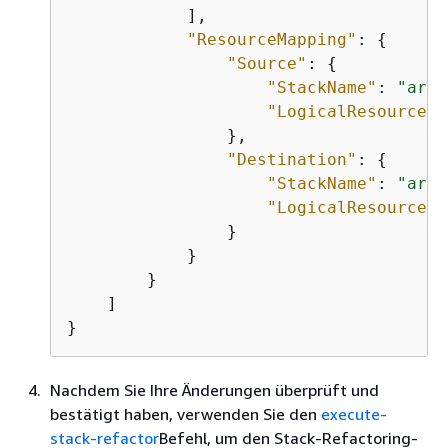
            ],

"ResourceMapping"
: 
{
"Source"
: 
{
"StackName"
: 
"arn:
"LogicalResourceId
                },

"Destination"
: 
{
"StackName"
: 
"arn:
"LogicalResourceId
                }

            }

        }

    ]

}
Nachdem Sie Ihre Änderungen überprüft und
bestätigt haben, verwenden Sie den
execute-
stack-refactor
Befehl, um den Stack-Refactoring-