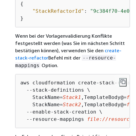
{
"StackRefactorId"
: 
"9c384f70-4e07-
}
Wenn bei der Vorlagenvalidierung Konflikte
festgestellt werden (was Sie im nächsten Schritt
bestätigen können), verwenden Sie den
create-
stack-refactor
Befehl mit der
--resource-
Option.
mappings
aws cloudformation create-stack-refacto
  --stack-definitions \

    StackName=
Stack1
,TemplateBody@=
fil
    StackName=
Stack2
,TemplateBody@=
fil
  --enable-stack-creation \ 

  --resource-mappings 
file://resource-