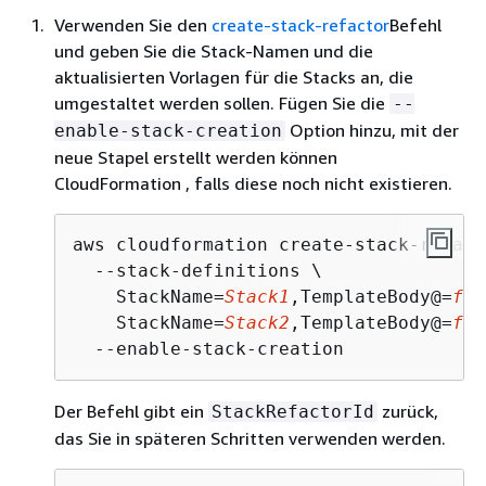
Verwenden Sie den
create-stack-refactor
Befehl
und geben Sie die Stack-Namen und die
aktualisierten Vorlagen für die Stacks an, die
umgestaltet werden sollen. Fügen Sie die
--
Option hinzu, mit der
enable-stack-creation
neue Stapel erstellt werden können
CloudFormation , falls diese noch nicht existieren.
aws cloudformation create-stack-refacto
  --stack-definitions \

    StackName=
Stack1
,TemplateBody@=
fil
    StackName=
Stack2
,TemplateBody@=
fil
  --enable-stack-creation
Der Befehl gibt ein
zurück,
StackRefactorId
das Sie in späteren Schritten verwenden werden.