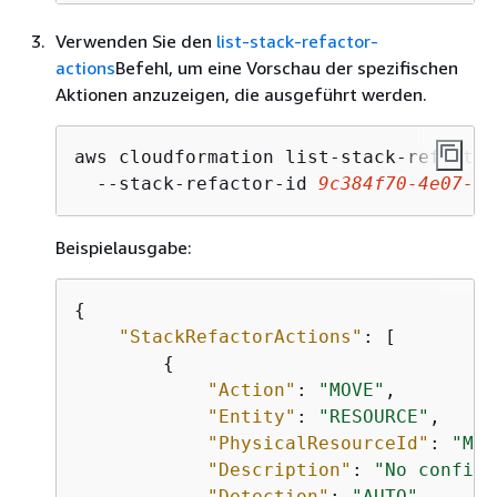
Verwenden Sie den
list-stack-refactor-
actions
Befehl, um eine Vorschau der spezifischen
Aktionen anzuzeigen, die ausgeführt werden.
aws cloudformation list-stack-refactor
  --stack-refactor-id 
9c384f70-4e07-4e
Beispielausgabe:
{
"StackRefactorActions"
: [

{
"Action"
: 
"MOVE"
,

"Entity"
: 
"RESOURCE"
,

"PhysicalResourceId"
: 
"MyT
"Description"
: 
"No configu
"Detection"
: 
"AUTO"
,
