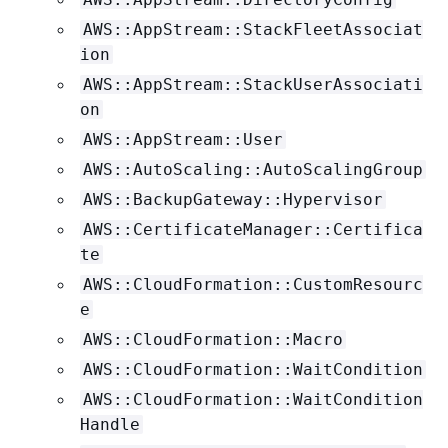
AWS::AppStream::StackFleetAssociat
ion
AWS::AppStream::StackUserAssociati
on
AWS::AppStream::User
AWS::AutoScaling::AutoScalingGroup
AWS::BackupGateway::Hypervisor
AWS::CertificateManager::Certifica
te
AWS::CloudFormation::CustomResourc
e
AWS::CloudFormation::Macro
AWS::CloudFormation::WaitCondition
AWS::CloudFormation::WaitCondition
Handle