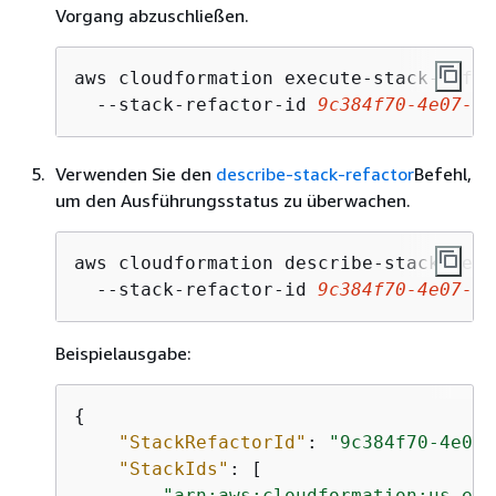
Vorgang abzuschließen.
aws cloudformation execute-stack-refac
  --stack-refactor-id 
9c384f70-4e07-4e
Verwenden Sie den
describe-stack-refactor
Befehl,
um den Ausführungsstatus zu überwachen.
aws cloudformation describe-stack-refa
  --stack-refactor-id 
9c384f70-4e07-4e
Beispielausgabe:
{
"StackRefactorId"
: 
"9c384f70-4e07-
"StackIds"
: [

"arn:aws:cloudformation:us-eas