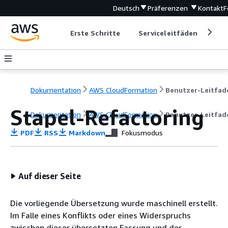
Deutsch
Präferenzen
Kontakt
F
Erste Schritte
Serviceleitfäden
Ent
Dokumentation
AWS CloudFormation
Benutzer-Leitfad
Stapel-Refactoring
Dokumentation
AWS CloudFormation
Benutzer-Leitfad
PDF
RSS
Markdown
Fokusmodus
Auf dieser Seite
Die vorliegende Übersetzung wurde maschinell erstellt.
Im Falle eines Konflikts oder eines Widerspruchs
zwischen dieser übersetzten Fassung und der