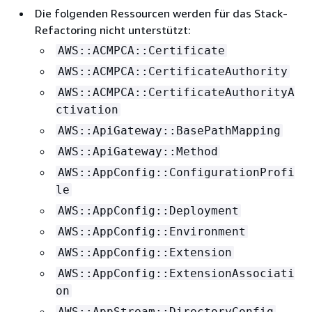
Die folgenden Ressourcen werden für das Stack-
Refactoring nicht unterstützt:
AWS::ACMPCA::Certificate
AWS::ACMPCA::CertificateAuthority
AWS::ACMPCA::CertificateAuthorityA
ctivation
AWS::ApiGateway::BasePathMapping
AWS::ApiGateway::Method
AWS::AppConfig::ConfigurationProfi
le
AWS::AppConfig::Deployment
AWS::AppConfig::Environment
AWS::AppConfig::Extension
AWS::AppConfig::ExtensionAssociati
on
AWS::AppStream::DirectoryConfig