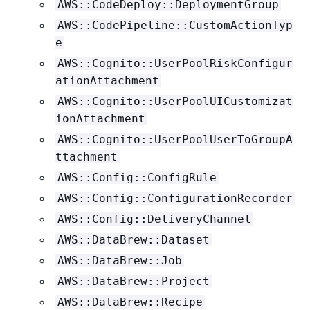
AWS::CodeDeploy::DeploymentGroup
AWS::CodePipeline::CustomActionTyp
e
AWS::Cognito::UserPoolRiskConfigur
ationAttachment
AWS::Cognito::UserPoolUICustomizat
ionAttachment
AWS::Cognito::UserPoolUserToGroupA
ttachment
AWS::Config::ConfigRule
AWS::Config::ConfigurationRecorder
AWS::Config::DeliveryChannel
AWS::DataBrew::Dataset
AWS::DataBrew::Job
AWS::DataBrew::Project
AWS::DataBrew::Recipe