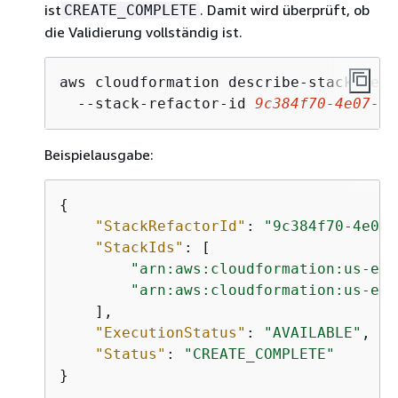
ist
. Damit wird überprüft, ob
CREATE_COMPLETE
die Validierung vollständig ist.
aws cloudformation describe-stack-refa
  --stack-refactor-id 
9c384f70-4e07-4e
Beispielausgabe:
{
"StackRefactorId"
: 
"9c384f70-4e07-
"StackIds"
: [

"arn:aws:cloudformation:us-eas
"arn:aws:cloudformation:us-eas
    ],

"ExecutionStatus"
: 
"AVAILABLE"
,

"Status"
: 
"CREATE_COMPLETE"
}