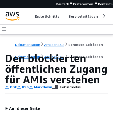
Deutsch
Präferenzen
Kontakt
F
Erste Schritte
Serviceleitfäden
Ent
Dokumentation
Amazon EC2
Benutzer-Leitfaden
Den blockierten
Dokumentation
Amazon EC2
Benutzer-Leitfaden
öffentlichen Zugang
für AMIs verstehen
PDF
RSS
Markdown
Fokusmodus
Auf dieser Seite