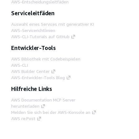
AWS-Entscheidungsleitfäden
Serviceleitfäden
Auswahl eines Services mit generativer KI
AWS-Servicerichtlinien
AWS-CLI-Tutorials auf GitHub
Entwickler-Tools
AWS Bibliothek mit Codebeispielen
AWS-CLI
AWS Builder Center
AWS-Entwickler-Tools Blog
Hilfreiche Links
AWS Documentation MCP Server
herunterladen
Melden Sie sich bei der AWS-Konsole an
AWS re:Post
Datenschutz
Nutzungsbedingungen für die