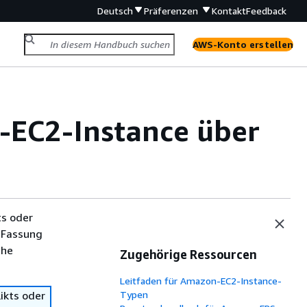
Deutsch
Präferenzen
Kontakt
Feedback
AWS-Konto erstellen
-EC2-Instance über
ts oder
 Fassung
che
Zugehörige Ressourcen
Leitfaden für Amazon-EC2-Instance-
ikts oder
Typen