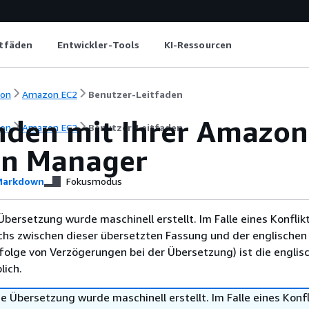
itfäden
Entwickler-Tools
KI-Ressourcen
ion
Amazon EC2
Benutzer-Leitfaden
nden mit Ihrer Amazon
ion
Amazon EC2
Benutzer-Leitfaden
on Manager
arkdown
Fokusmodus
Übersetzung wurde maschinell erstellt. Im Falle eines Konflik
chs zwischen dieser übersetzten Fassung und der englischen
infolge von Verzögerungen bei der Übersetzung) ist die englis
ich.
e Übersetzung wurde maschinell erstellt. Im Falle eines Konfl