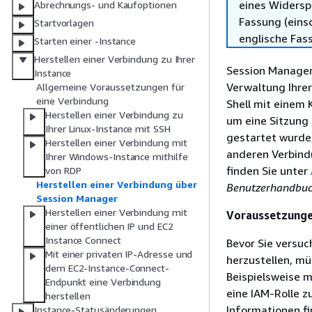
eines Widersp
Abrechnungs- und Kaufoptionen
Fassung (einsc
Startvorlagen
englische Fas
Starten einer -Instance
Herstellen einer Verbindung zu Ihrer
Session Manager
Instance
Verwaltung Ihrer
Allgemeine Voraussetzungen für
eine Verbindung
Shell mit einem 
Herstellen einer Verbindung zu
um eine Sitzung 
Ihrer Linux-Instance mit SSH
gestartet wurde,
Herstellen einer Verbindung mit
anderen Verbind
Ihrer Windows-Instance mithilfe
finden Sie unter
von RDP
Herstellen einer Verbindung über
Benutzerhandbu
Session Manager
Herstellen einer Verbindung mit
Voraussetzung
einer öffentlichen IP und EC2
Instance Connect
Bevor Sie versuc
Mit einer privaten IP-Adresse und
herzustellen, mü
dem EC2-Instance-Connect-
Beispielsweise m
Endpunkt eine Verbindung
eine IAM-Rolle z
herstellen
Informationen f
Instance-Statusänderungen