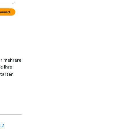
er mehrere
e Ihre
starten
C2