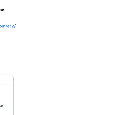
ine
com/ec2/