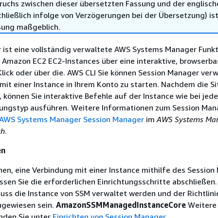
ruchs zwischen dieser übersetzten Fassung und der englisch
hließlich infolge von Verzögerungen bei der Übersetzung) ist
sung maßgeblich.
 ist eine vollständig verwaltete AWS Systems Manager Funkt
 Amazon EC2 EC2-Instances über eine interaktive, browserba
Klick oder über die. AWS CLI Sie können Session Manager ver
mit einer Instance in Ihrem Konto zu starten. Nachdem die S
 können Sie interaktive Befehle auf der Instance wie bei jed
ungstyp ausführen. Weitere Informationen zum Session Man
AWS Systems Manager Session Manager
im
AWS Systems Man
ch
.
en
hen, eine Verbindung mit einer Instance mithilfe des Sessio
ssen Sie die erforderlichen Einrichtungsschritte abschließen.
uss die Instance von SSM verwaltet werden und der Richtlin
ugewiesen sein.
AmazonSSMManagedInstanceCore
Weitere
inden Sie unter
Einrichten von Session Manager
.