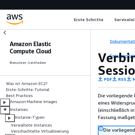
Erste Schritte
Servicele
Dokumentat
Amazon Elastic
Compute Cloud
Verbi
Dokumentat
Benutzer-Leitfaden
Sessi
PDF
RSS
M
Was ist Amazon EC2?
Erste-Schritte-Tutorial
Die vorliegende 
Best Practices
Amazon Machine Images
eines Widerspru
Instances
(einschließlich 
Fassung maßgebl
Instance-Typen
Verwaltete Instances
Die vorliegend
Verschachtelte Virtualisierung