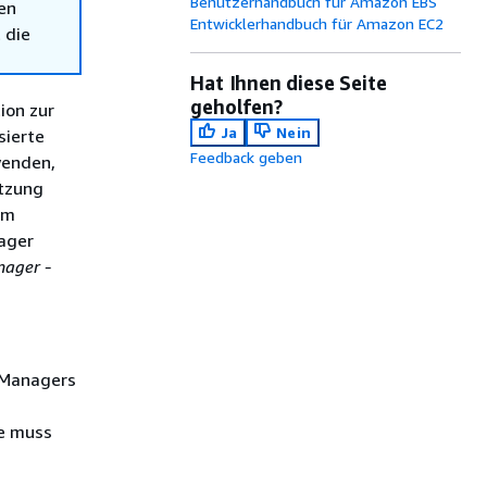
Benutzerhandbuch für Amazon EBS
en
Entwicklerhandbuch für Amazon EC2
 die
Hat Ihnen diese Seite
geholfen?
ion zur
Ja
Nein
sierte
Feedback geben
wenden,
itzung
em
ager
ager -
n Managers
ie muss