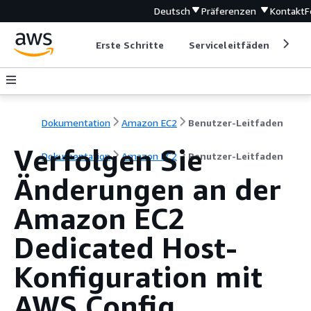
Deutsch
Präferenzen
Kontakt
F
Erste Schritte
Serviceleitfäden
Ent
Dokumentation
Amazon EC2
Benutzer-Leitfaden
Verfolgen Sie
Dokumentation
Amazon EC2
Benutzer-Leitfaden
Änderungen an der
Amazon EC2
Dedicated Host-
Konfiguration mit
AWS Config