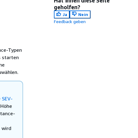
Hat Ihnen diese Seite
geholfen?
Ja
Nein
Feedback geben
ance-Typen
s starten
ne
uwählen.
 SEV-
n Höhe
stance-
s wird