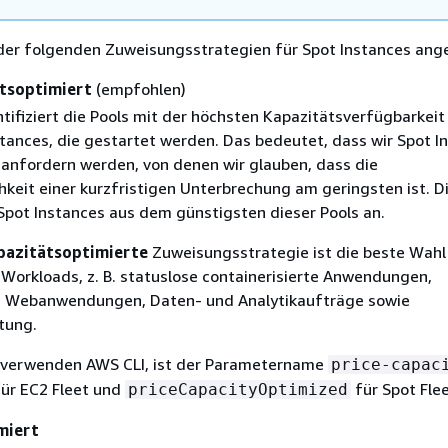
 der folgenden Zuweisungsstrategien für Spot Instances ang
ätsoptimiert
(empfohlen)
ntifiziert die Pools mit der höchsten Kapazitätsverfügbarkeit 
stances, die gestartet werden. Das bedeutet, dass wir Spot I
 anfordern werden, von denen wir glauben, dass die
keit einer kurzfristigen Unterbrechung am geringsten ist. Di
Spot Instances aus dem günstigsten dieser Pools an.
pazitätsoptimierte
Zuweisungsstrategie ist die beste Wahl 
Workloads, z. B. statuslose containerisierte Anwendungen,
s, Webanwendungen, Daten- und Analytikaufträge sowie
tung.
 verwenden AWS CLI, ist der Parametername
price-capac
ür EC2 Fleet und
für Spot Flee
priceCapacityOptimized
miert