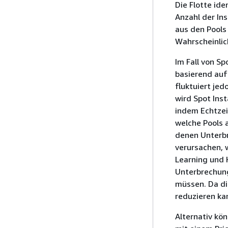
Die Flotte ide
Anzahl der In
aus den Pools
Wahrscheinlic
Im Fall von Sp
basierend auf
fluktuiert je
wird Spot Ins
indem Echtzei
welche Pools 
denen Unterb
verursachen, 
Learning und
Unterbrechun
müssen. Da d
reduzieren ka
Alternativ kö