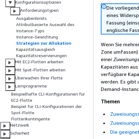
Konfigurationsoptionen
Die vorliegend
Anforderungstypen
eines Widersp
Ausgabenlimits
Fassung (einsc
Attributbasierte Auswahl des
englische Fas
Instance-Typs
Instance-Gewichtung
Strategien zur Allokation
Wenn Sie mehrere
Kapazitätsausgleich
Zone umfassen) i
Kapazitätsreservierungen
einer
Zuweisungs
Mit EC2-Flotten arbeiten
Kapazitäten aus 
Mit Spot-Flotten arbeiten
verfügbare Kapa
Überwachen Ihrer Flotte
werden. Es gibt 
Lernprogramme
Demand-Instanc
Beispielhafte CLI-Konfigurationen für
EC2-Flotte
Themen
Beispiel für CLI-Konfigurationen der
Spot-Flotte
Zuweisungss
Flottenkontingente
Zuweisungss
Netzwerk
Die geeigne
Sicherheit