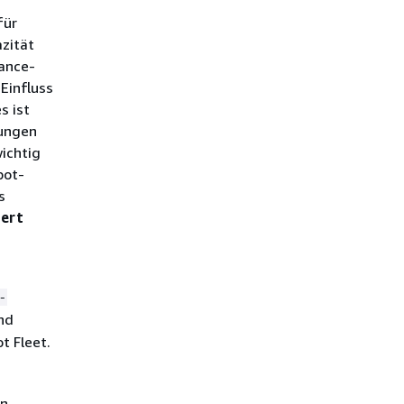
für
azität
tance-
Einfluss
s ist
hungen
ichtig
pot-
s
iert
-
nd
t Fleet.
en