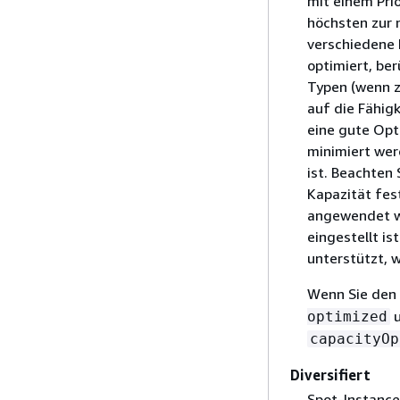
mit einem Pri
höchsten zur n
verschiedene 
optimiert, ber
Typen (wenn z.
auf die Fähigk
eine gute Opt
minimiert wer
ist. Beachten 
Kapazität fes
angewendet w
eingestellt is
unterstützt, 
Wenn Sie den
optimized
capacityOp
Diversifiert
Spot-Instance