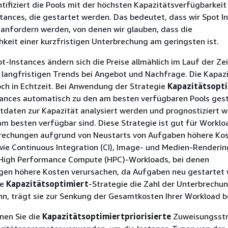
ntifiziert die Pools mit der höchsten Kapazitätsverfügbarkeit 
stances, die gestartet werden. Das bedeutet, dass wir Spot I
 anfordern werden, von denen wir glauben, dass die
hkeit einer kurzfristigen Unterbrechung am geringsten ist.
ot-Instances ändern sich die Preise allmählich im Lauf der Zei
 langfristigen Trends bei Angebot und Nachfrage. Die Kapaz
doch in Echtzeit. Bei Anwendung der Strategie
Kapazitätsopt
tances automatisch zu den am besten verfügbaren Pools gest
tdaten zur Kapazität analysiert werden und prognostiziert w
am besten verfügbar sind. Diese Strategie ist gut für Workloa
rechungen aufgrund von Neustarts von Aufgaben höhere Ko
wie Continuous Integration (CI), Image- und Medien-Renderin
 High Performance Compute (HPC)-Workloads, bei denen
gen höhere Kosten verursachen, da Aufgaben neu gestartet
ie
Kapazitätsoptimiert
-Strategie die Zahl der Unterbrechu
nn, trägt sie zur Senkung der Gesamtkosten Ihrer Workload be
nnen Sie die
Kapazitätsoptimiertpriorisierte
Zuweisungsstr