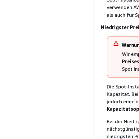
verwenden AW
als auch für S
Niedrigster Pre
Warnu
Wir emp
Preise
Spot In
Die Spot-Inst
Kapazität. Be
jedoch empfoh
Kapazitätsop
Bei der Niedr
nächstgünstig
niedrigsten Pr