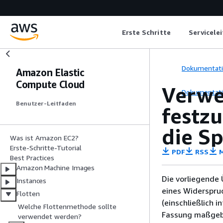
Erste Schritte
Servicele
Dokumentat
Amazon Elastic
Compute Cloud
Verwe
Dokumentat
Benutzer-Leitfaden
festzu
die S
Was ist Amazon EC2?
Erste-Schritte-Tutorial
PDF
RSS
M
Best Practices
Amazon Machine Images
Die vorliegende 
Instances
eines Widerspru
Flotten
(einschließlich 
Welche Flottenmethode sollte
Fassung maßgebl
verwendet werden?