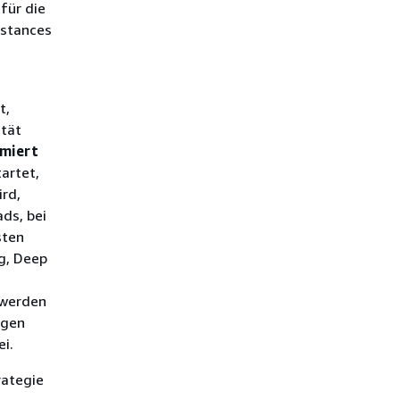
für die
nstances
t,
ität
imiert
artet,
ird,
ds, bei
sten
g, Deep
 werden
ngen
i.
ategie