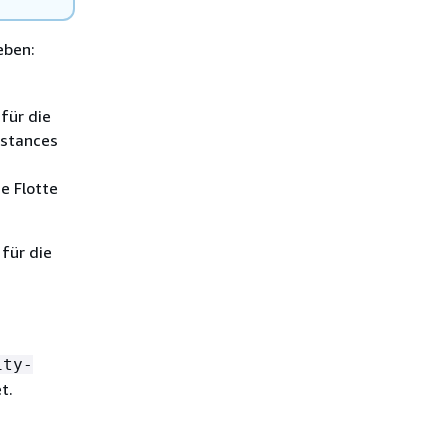
eben:
für die
nstances
e Flotte
für die
ity-
t.