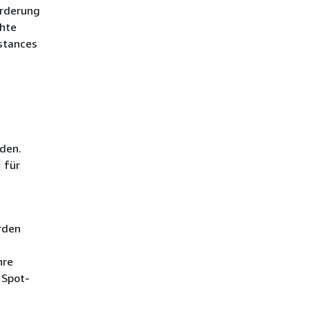
orderung
chte
nstances
nden.
für
rden
hre
 Spot-