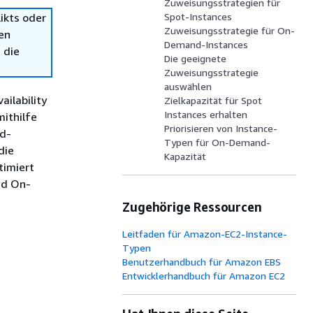
Zuweisungsstrategien für
ikts oder
Spot-Instances
Zuweisungsstrategie für On-
en
Demand-Instances
 die
Die geeignete
Zuweisungsstrategie
auswählen
ailability
Zielkapazität für Spot
Instances erhalten
ithilfe
Priorisieren von Instance-
d-
Typen für On-Demand-
die
Kapazität
timiert
nd On-
Zugehörige Ressourcen
Leitfaden für Amazon-EC2-Instance-
Typen
Benutzerhandbuch für Amazon EBS
Entwicklerhandbuch für Amazon EC2