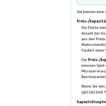
Sie können eine
Preis-/kapazit
Die Flotte ide
Anzahl der In
aus den Pools
Wahrscheinlich
fordert dann 
Die
Preis-/ka
meisten Spot-
Microservice
Batchverarbei
Wenn Sie den
f
optimized
Kapazitätsopti