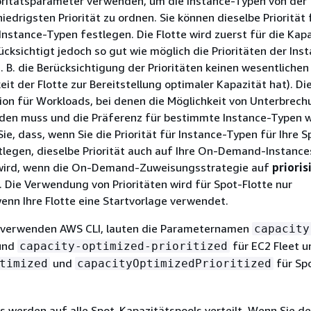
oritätsparameter verwenden, um die Instance-Typen von der
iedrigsten Priorität zu ordnen. Sie können dieselbe Priorität 
Instance-Typen festlegen. Die Flotte wird zuerst für die Kap
ücksichtigt jedoch so gut wie möglich die Prioritäten der Ins
 B. die Berücksichtigung der Prioritäten keinen wesentlichen 
eit der Flotte zur Bereitstellung optimaler Kapazität hat). Die
ion für Workloads, bei denen die Möglichkeit von Unterbrec
den muss und die Präferenz für bestimmte Instance-Typen w
Sie, dass, wenn Sie die Priorität für Instance-Typen für Ihre S
tlegen, dieselbe Priorität auch auf Ihre On-Demand-Instance
ird, wenn die On-Demand-Zuweisungsstrategie auf
prioris
t. Die Verwendung von Prioritäten wird für Spot-Flotte nur
wenn Ihre Flotte eine Startvorlage verwendet.
 verwenden AWS CLI, lauten die Parameternamen
capacity
und
für EC2 Fleet u
capacity-optimized-prioritized
und
für Spo
timized
capacityOptimizedPrioritized
s werden auf alle Spot-Kapazitätspools verteilt. Wenn Sie d