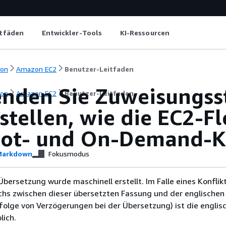
itfäden
Entwickler-Tools
KI-Ressourcen
ion
Amazon EC2
Benutzer-Leitfaden
nden Sie Zuweisungss
ion
Amazon EC2
Benutzer-Leitfaden
stellen, wie die EC2-F
pot- und On-Demand-Ka
arkdown
Fokusmodus
Übersetzung wurde maschinell erstellt. Im Falle eines Konflik
chs zwischen dieser übersetzten Fassung und der englischen
infolge von Verzögerungen bei der Übersetzung) ist die englis
ich.