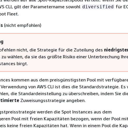
S CLI, gilt der Parametername sowohl
für EC
diversified
pot Fleet.
is
(nicht empfohlen)
ng
fehlen nicht, die Strategie für die Zuteilung des
niedrigste
s
zu wählen, da sie das größte Risiko einer Unterbrechung Ihr
stances birgt.
ances kommen aus dem preisgünstigsten Pool mit verfügbar
i Verwendung von AWS CLI ist dies die Standardstrategie. Es 
len, die Standardeinstellung zu überschreiben, indem Sie di
timierte
Zuweisungsstrategie angeben.
igstpreisstrategie werden die Spot Instances aus dem
eren Pool mit freien Kapazitäten bezogen, wenn der Pool mi
eis keine freien Kapazitäten hat. Wenn in einem Pool die Kap