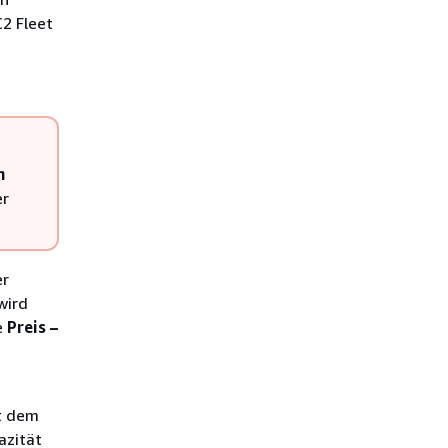
2 Fleet
n
er
er
wird
e
Preis –
t dem
azität