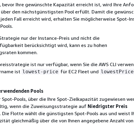
 bevor Ihre gewünschte Kapazität erreicht ist, wird Ihre Anf
e über den nächstgünstigsten Pool erfüllt. Damit die gewüns
jeden Fall erreicht wird, erhalten Sie möglicherweise Spot-I
Pools.
Strategie nur der Instance-Preis und nicht die
fügbarkeit berücksichtigt wird, kann es zu hohen
gsraten kommen.
preisstrategie ist nur verfügbar, wenn Sie die AWS CLI verwe
rname ist
für EC2 Fleet und
lowest-price
lowestPrice
verwendenden Pools
r Spot-Pools, über die Ihre Spot-Zielkapazität zugewiesen we
gültig, wenn die Zuweisungsstrategie auf
Niedrigster Preis
t. Die Flotte wählt die günstigsten Spot-Pools aus und weist I
zität gleichmäßig über die von Ihnen angegebene Anzahl von