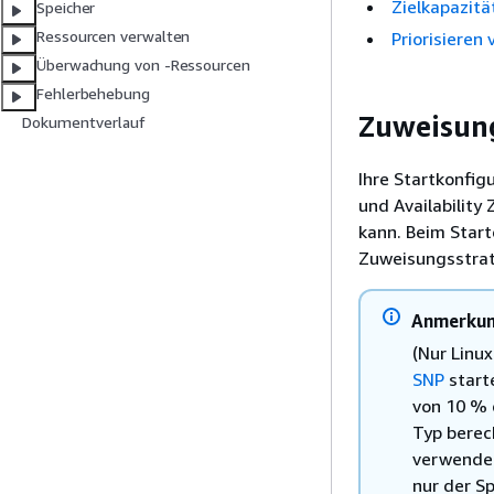
Zielkapazitä
Speicher
Ressourcen verwalten
Priorisiere
Überwachung von -Ressourcen
Fehlerbehebung
Zuweisung
Dokumentverlauf
Ihre Startkonfig
und Availability
kann. Beim Start
Zuweisungsstrate
Anmerku
(Nur Linu
SNP
start
von 10 %
Typ berec
verwendet,
nur der S