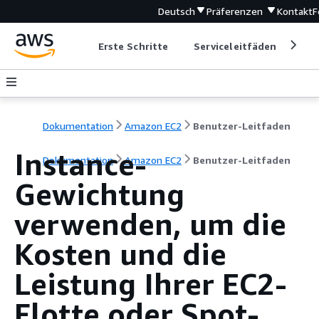
Deutsch
Präferenzen
Kontakt
F
Erste Schritte
Serviceleitfäden
Ent
Dokumentation
Amazon EC2
Benutzer-Leitfaden
Instance-
Dokumentation
Amazon EC2
Benutzer-Leitfaden
Gewichtung
verwenden, um die
Kosten und die
Leistung Ihrer EC2-
Flotte oder Spot-