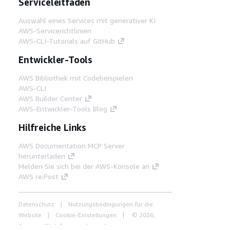
Serviceleitfäden
Auswahl eines Services mit generativer KI
AWS-Servicerichtlinien
AWS-CLI-Tutorials auf GitHub
Entwickler-Tools
AWS Bibliothek mit Codebeispielen
AWS-CLI
AWS Builder Center
AWS-Entwickler-Tools Blog
Hilfreiche Links
AWS Documentation MCP Server
herunterladen
Melden Sie sich bei der AWS-Konsole an
AWS re:Post
Datenschutz
Nutzungsbedingungen für die
Website
Cookie-Einstellungen
© 2026,
Amazon Web Services, Inc. oder