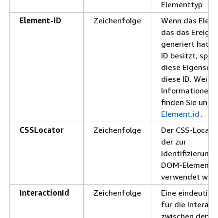
Elementtyp
Element-ID
Zeichenfolge
Wenn das Eleme
das das Ereigni
generiert hat, e
ID besitzt, spei
diese Eigensch
diese ID. Weite
Informationen
finden Sie unter
Element.id
.
CSSLocator
Zeichenfolge
Der CSS-Locator
der zur
Identifizierung
DOM-Elements
verwendet wird
InteractionId
Zeichenfolge
Eine eindeutige
für die Interakt
zwischen dem