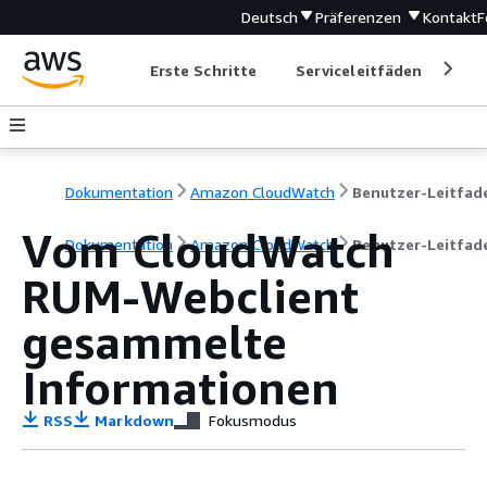
Deutsch
Präferenzen
Kontakt
F
Erste Schritte
Serviceleitfäden
Ent
Dokumentation
Amazon CloudWatch
Benutzer-Leitfad
Vom CloudWatch
Dokumentation
Amazon CloudWatch
Benutzer-Leitfad
RUM-Webclient
gesammelte
Informationen
RSS
Markdown
Fokusmodus