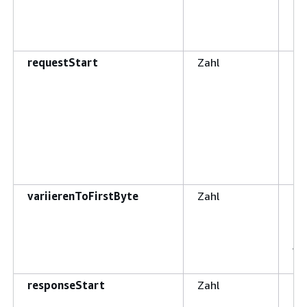
requestStart
Zahl
Di
Be
Re
re
od
an
variierenToFirstByte
Zahl
Di
er
er
An
Zei
responseStart
Zahl
Di
HT