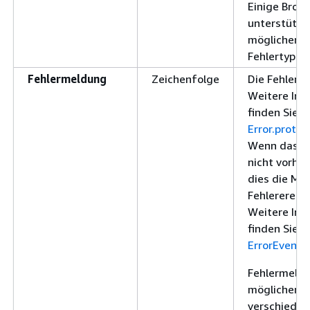
Einige Brow
unterstütze
möglicherwe
Fehlertypen
Fehlermeldung
Zeichenfolge
Die Fehlerm
Weitere Inf
finden Sie u
Error.proto
Wenn das Fe
nicht vorhan
dies die Me
Fehlerereign
Weitere Inf
finden Sie u
ErrorEvent
.
Fehlermeldu
möglicherwe
verschieden