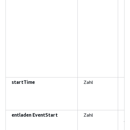
Na
Di
er
startTime
Zahl
Gi
au
entladen EventStart
Zahl
Gi
vo
en