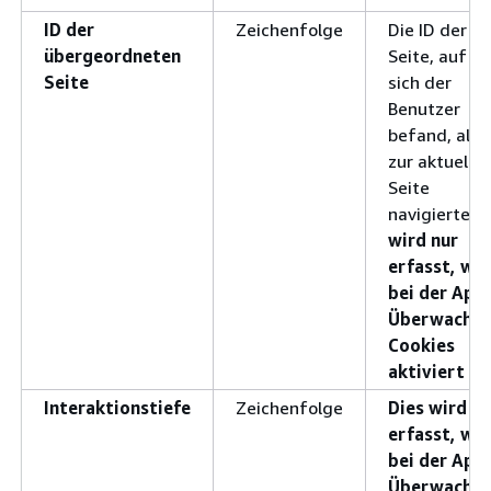
ID der
Zeichenfolge
Die ID der
übergeordneten
Seite, auf de
Seite
sich der
Benutzer
befand, als 
zur aktuelle
Seite
navigierte.
D
wird nur
erfasst, we
bei der App
Überwachu
Cookies
aktiviert si
Interaktionstiefe
Zeichenfolge
Dies wird nu
erfasst, we
bei der App
Überwachu