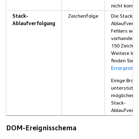
nicht konsis
Stack-
Zeichenfolge
Die Stack-
Ablaufverfolgung
Ablaufverfo
Fehlers wurd
vorhanden, 
150 Zeichen
Weitere Inf
finden Sie u
Error.protot
Einige Brow
unterstütze
möglicherwe
Stack-
Ablaufverfo
DOM-Ereignisschema