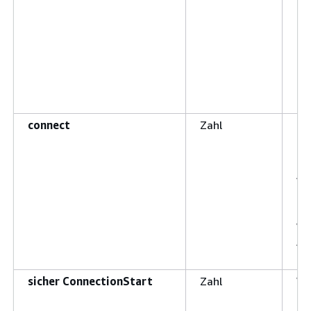
connect
Zahl
Mi
de
zu
Au
Es
di
we
An
au
sicher ConnectionStart
Zahl
We
ak