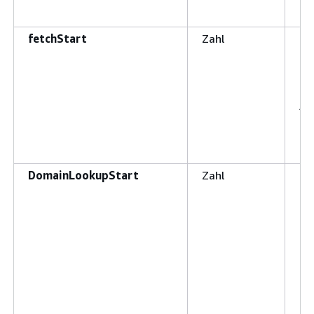
er
fetchStart
Zahl
De
be
HT
ge
An
DomainLookupStart
Zahl
De
Do