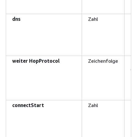
dns
Zahl
Di
be
weiter HopProtocol
Zeichenfolge
Ei
Ab
Ne
Di
er
connectStart
Zahl
Di
Be
de
um