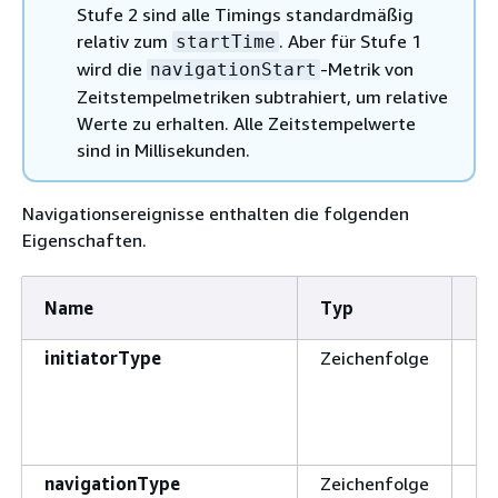
Stufe 2 sind alle Timings standardmäßig
relativ zum
. Aber für Stufe 1
startTime
wird die
-Metrik von
navigationStart
Zeitstempelmetriken subtrahiert, um relative
Werte zu erhalten. Alle Zeitstempelwerte
sind in Millisekunden.
Navigationsereignisse enthalten die folgenden
Eigenschaften.
Name
Typ
De
initiatorType
Zeichenfolge
Re
de
au
navigationType
Zeichenfolge
Re