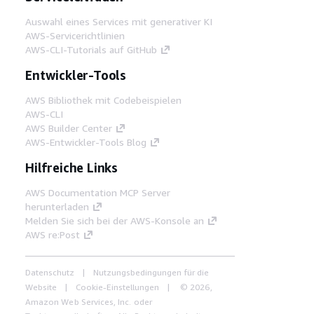
Auswahl eines Services mit generativer KI
AWS-Servicerichtlinien
AWS-CLI-Tutorials auf GitHub
Entwickler-Tools
AWS Bibliothek mit Codebeispielen
AWS-CLI
AWS Builder Center
AWS-Entwickler-Tools Blog
Hilfreiche Links
AWS Documentation MCP Server
herunterladen
Melden Sie sich bei der AWS-Konsole an
AWS re:Post
Datenschutz
Nutzungsbedingungen für die
Website
Cookie-Einstellungen
© 2026,
Amazon Web Services, Inc. oder