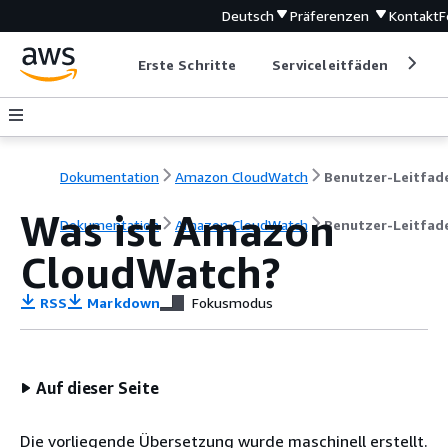
Deutsch
Präferenzen
Kontakt
F
Erste Schritte
Serviceleitfäden
Ent
Dokumentation
Amazon CloudWatch
Benutzer-Leitfad
Was ist Amazon
Dokumentation
Amazon CloudWatch
Benutzer-Leitfad
CloudWatch?
RSS
Markdown
Fokusmodus
Auf dieser Seite
Die vorliegende Übersetzung wurde maschinell erstellt.