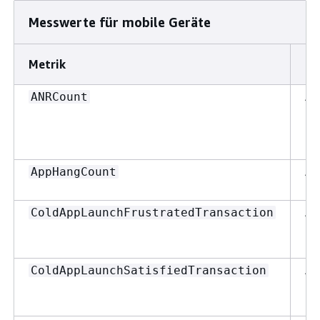
Messwerte für mobile Geräte
Metrik
Ei
Millis
PerformanceNavigationDuration
An
ANRCount
Bytes
RumEventPayloadSize
An
AppHangCount
An
ColdAppLaunchFrustratedTransaction
Anzahl
SessionCount
An
ColdAppLaunchSatisfiedTransaction
Millis
SessionDuration