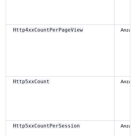
Anzahl
Http4xxCountPerPageView
Anzahl
Http5xxCount
Anzahl
Http5xxCountPerSession