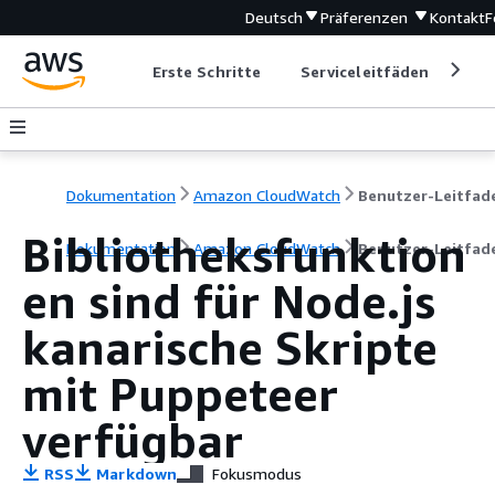
Deutsch
Präferenzen
Kontakt
F
Erste Schritte
Serviceleitfäden
Ent
Dokumentation
Amazon CloudWatch
Benutzer-Leitfad
Bibliotheksfunktion
Dokumentation
Amazon CloudWatch
Benutzer-Leitfad
en sind für Node.js
kanarische Skripte
mit Puppeteer
verfügbar
RSS
Markdown
Fokusmodus