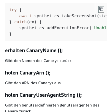
try
{
await
 synthetics.takeScreenshot(stepN
} 
catch
(ex) 
{
    synthetics.addExecutionError(
'Unable 
}
erhalten CanaryName ();
Gibt den Namen des Canarys zurück.
holen CanaryArn ();
Gibt den ARN des Canarys aus.
holen CanaryUserAgentString ();
Gibt den benutzerdefinierten Benutzeragenten des
Canary zurück.