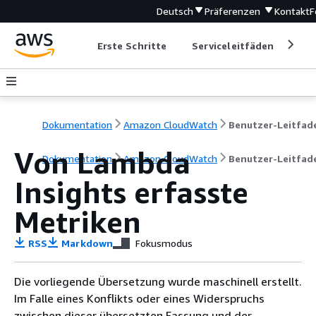
Deutsch
Präferenzen
Kontakt
F
Erste Schritte
Serviceleitfäden
Ent
Dokumentation
Amazon CloudWatch
Benutzer-Leitfad
Von Lambda
Dokumentation
Amazon CloudWatch
Benutzer-Leitfad
Insights erfasste
Metriken
RSS
Markdown
Fokusmodus
Die vorliegende Übersetzung wurde maschinell erstellt.
Im Falle eines Konflikts oder eines Widerspruchs
zwischen dieser übersetzten Fassung und der