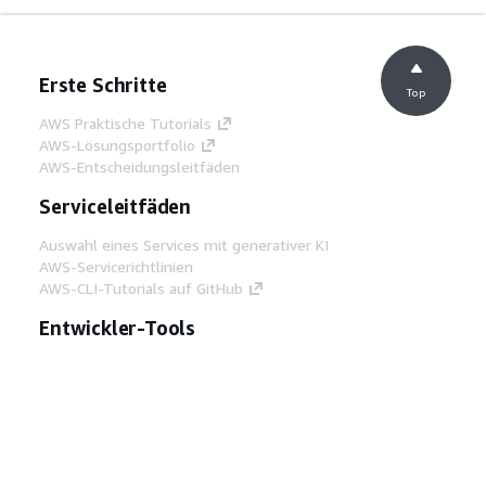
Erste Schritte
Top
AWS Praktische Tutorials
AWS-Lösungsportfolio
AWS-Entscheidungsleitfäden
Serviceleitfäden
Auswahl eines Services mit generativer KI
AWS-Servicerichtlinien
AWS-CLI-Tutorials auf GitHub
Entwickler-Tools
AWS Bibliothek mit Codebeispielen
AWS-CLI
AWS Builder Center
AWS-Entwickler-Tools Blog
Hilfreiche Links