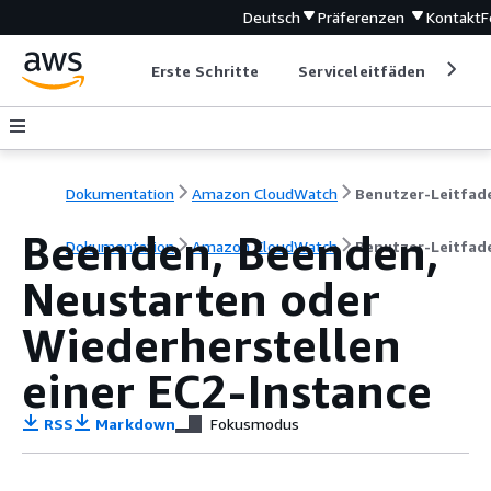
Deutsch
Präferenzen
Kontakt
F
Erste Schritte
Serviceleitfäden
Ent
Dokumentation
Amazon CloudWatch
Benutzer-Leitfad
Beenden, Beenden,
Dokumentation
Amazon CloudWatch
Benutzer-Leitfad
Neustarten oder
Wiederherstellen
einer EC2-Instance
RSS
Markdown
Fokusmodus