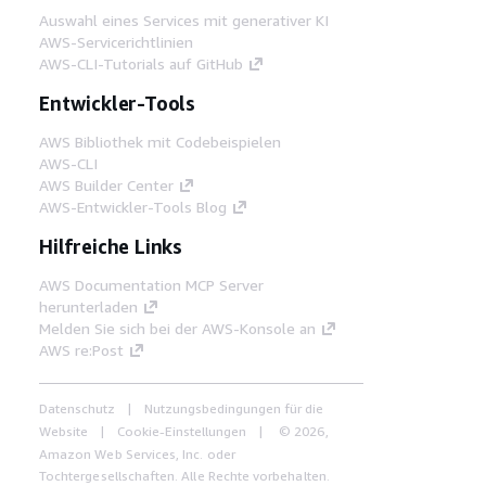
Auswahl eines Services mit generativer KI
AWS-Servicerichtlinien
AWS-CLI-Tutorials auf GitHub
Entwickler-Tools
AWS Bibliothek mit Codebeispielen
AWS-CLI
AWS Builder Center
AWS-Entwickler-Tools Blog
Hilfreiche Links
AWS Documentation MCP Server
herunterladen
Melden Sie sich bei der AWS-Konsole an
AWS re:Post
Datenschutz
Nutzungsbedingungen für die
Website
Cookie-Einstellungen
© 2026,
Amazon Web Services, Inc. oder
Tochtergesellschaften. Alle Rechte vorbehalten.