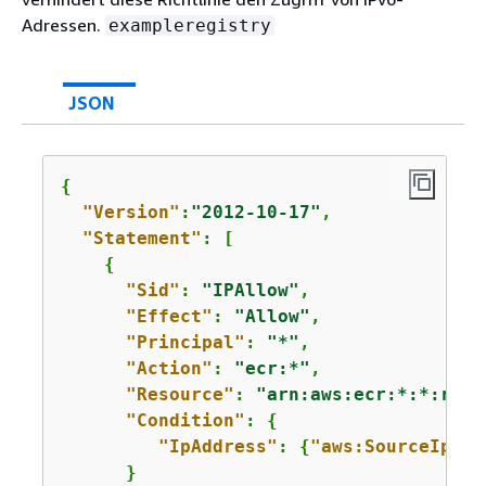
Adressen.
exampleregistry
JSON
{
"Version"
:
"2012-10-17"
,

"Statement"
: [

{
"Sid"
: 
"IPAllow"
,

"Effect"
: 
"Allow"
,

"Principal"
: 
"*"
,

"Action"
: 
"ecr:*"
,

"Resource"
: 
"arn:aws:ecr:*:*:repo
"Condition"
: 
{
"IpAddress"
: 
{
"aws:SourceIp"
: 
      } 
