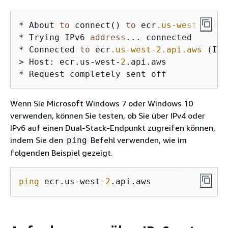
* About 
to
 connect() 
to
 ecr
.us-west-2
.api
* Trying IPv6 
address
... connected

* Connected 
to
 ecr
.us-west-2
.api
.aws
 (IPv
> Host: ecr.us-west-
2
.api.aws

* Request completely sent off
Wenn Sie Microsoft Windows 7 oder Windows 10
verwenden, können Sie testen, ob Sie über IPv4 oder
IPv6 auf einen Dual-Stack-Endpunkt zugreifen können,
indem Sie den
Befehl verwenden, wie im
ping
folgenden Beispiel gezeigt.
ping
 ecr.us-west-
2
.api.aws