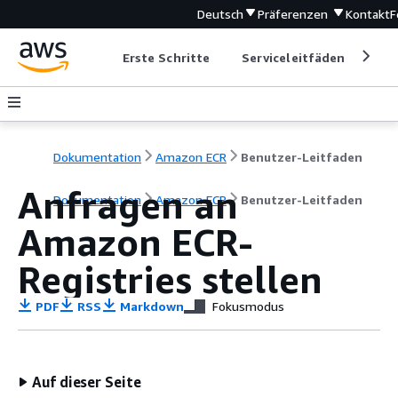
Deutsch
Präferenzen
Kontakt
F
Erste Schritte
Serviceleitfäden
Ent
Dokumentation
Amazon ECR
Benutzer-Leitfaden
Anfragen an
Dokumentation
Amazon ECR
Benutzer-Leitfaden
Amazon ECR-
Registries stellen
PDF
RSS
Markdown
Fokusmodus
Auf dieser Seite