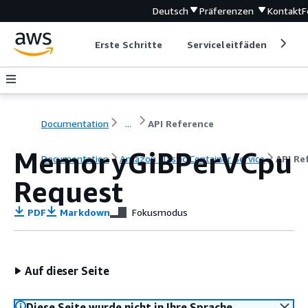
Deutsch
Präferenzen
Kontakt
F
Erste Schritte
Serviceleitfäden
Ent
Documentation
...
API Reference
MemoryGiBPerVCpu
Documentation
Amazon Elastic Container Service
API Re
Request
PDF
Markdown
Fokusmodus
Auf dieser Seite
Diese Seite wurde nicht in Ihre Sprache