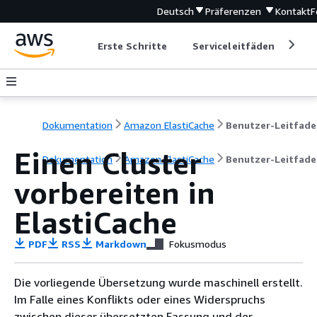
Deutsch
Präferenzen
Kontakt
F
Erste Schritte
Serviceleitfäden
Ent
Dokumentation
Amazon ElastiCache
Benutzer-Leitfad
Einen Cluster
Dokumentation
Amazon ElastiCache
Benutzer-Leitfad
vorbereiten in
ElastiCache
PDF
RSS
Markdown
Fokusmodus
Die vorliegende Übersetzung wurde maschinell erstellt.
Im Falle eines Konflikts oder eines Widerspruchs
zwischen dieser übersetzten Fassung und der