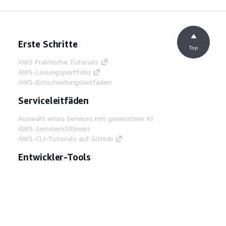
Erste Schritte
Top
AWS Praktische Tutorials
AWS-Lösungsportfolio
AWS-Entscheidungsleitfäden
Serviceleitfäden
Auswahl eines Services mit generativer KI
AWS-Servicerichtlinien
AWS-CLI-Tutorials auf GitHub
Entwickler-Tools
AWS Bibliothek mit Codebeispielen
AWS-CLI
AWS Builder Center
AWS-Entwickler-Tools Blog
Hilfreiche Links