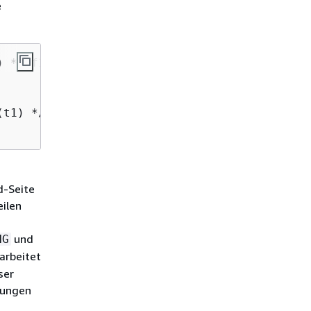
e
 */ f1, f2

t1) */ f1, f2

d-Seite
eilen
und
NG
arbeitet
ser
kungen