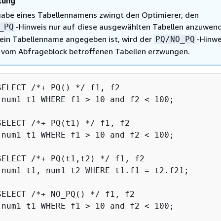
kung
gabe eines Tabellennamens zwingt den Optimierer, den
-Hinweis nur auf diese ausgewählten Tabellen anzuwen
_PQ
ein Tabellenname angegeben ist, wird der
-Hinwe
PQ/NO_PQ
e vom Abfrageblock betroffenen Tabellen erzwungen.
SELECT /*+ PQ() */ f1, f2

 num1 t1 WHERE f1 > 10 and f2 < 100;

SELECT /*+ PQ(t1) */ f1, f2

 num1 t1 WHERE f1 > 10 and f2 < 100;

SELECT /*+ PQ(t1,t2) */ f1, f2

 num1 t1, num1 t2 WHERE t1.f1 = t2.f21;

SELECT /*+ NO_PQ() */ f1, f2

 num1 t1 WHERE f1 > 10 and f2 < 100;
