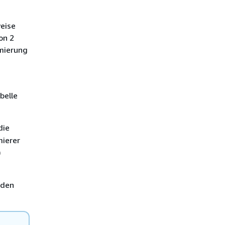
weise
on 2
imierung
belle
die
mierer
)
nden