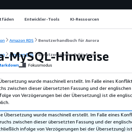
itfäden
Entwickler-Tools
KI-Ressourcen
ion
Amazon RDS
Benutzerhandbuch für Aurora
a-MySQL-Hinweise
ion
Amazon RDS
Benutzerhandbuch für Aurora
arkdown
Fokusmodus
Übersetzung wurde maschinell erstellt. Im Falle eines Konflik
chs zwischen dieser übersetzten Fassung und der englischen
infolge von Verzögerungen bei der Übersetzung) ist die englis
ich.
e Übersetzung wurde maschinell erstellt. Im Falle eines Konfl
ruchs zwischen dieser übersetzten Fassung und der englisch
hließlich infolge von Verzögerungen bei der Übersetzung) ist