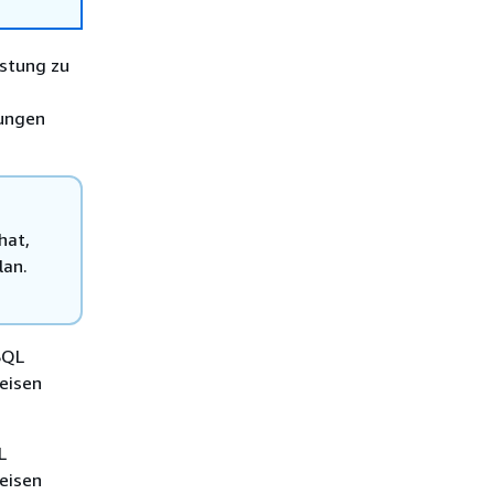
stung zu
gungen
hat,
lan.
SQL
eisen
L
eisen