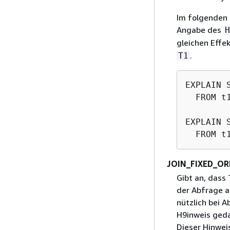
Im folgenden 
Angabe des
H
gleichen Effe
.
T1
EXPLAIN 
  FROM t
EXPLAIN 
JOIN_FIXED_OR
Gibt an, dass 
der Abfrage a
nützlich bei A
H9inweis ged
Dieser Hinwei