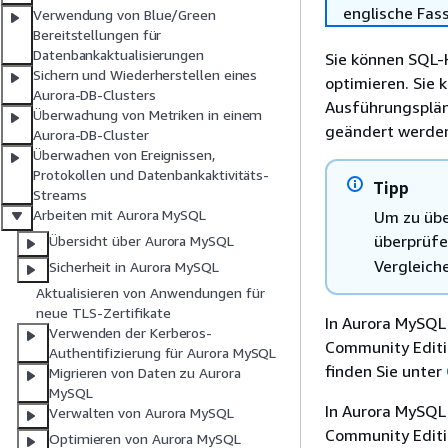
englische Fas
Verwendung von Blue/Green
Bereitstellungen für
Datenbankaktualisierungen
Sie können SQL-
Sichern und Wiederherstellen eines
optimieren. Sie
Aurora-DB-Clusters
Ausführungsplän
Überwachung von Metriken in einem
geändert werde
Aurora-DB-Cluster
Überwachen von Ereignissen,
Protokollen und Datenbankaktivitäts-
Tipp
Streams
Arbeiten mit Aurora MySQL
Um zu übe
überprüfe
Übersicht über Aurora MySQL
Vergleich
Sicherheit in Aurora MySQL
Aktualisieren von Anwendungen für
neue TLS-Zertifikate
In Aurora MySQL 
Verwenden der Kerberos-
Community Editi
Authentifizierung für Aurora MySQL
finden Sie unter
Migrieren von Daten zu Aurora
MySQL
In Aurora MySQL 
Verwalten von Aurora MySQL
Community Editi
Optimieren von Aurora MySQL