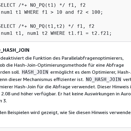
SELECT /*+ NO_PQ(t1) */ f1, f2

 num1 t1 WHERE f1 > 10 and f2 < 100;

SELECT /*+ NO_PQ(t1,t2) */ f1, f2

 num1 t1, num1 t2 WHERE t1.f1 = t2.f21;
O_HASH_JOIN
 deaktiviert die Funktion des Parallelabfragenoptimierers,
ob die Hash-Join-Optimierungsmethode für eine Abfrage
den soll.
ermöglicht es dem Optimierer, Hash-
HASH_JOIN
nn dieser Mechanismus effizienter ist.
verh
NO_HASH_JOIN
mierer Hash-Join für die Abfrage verwendet. Dieser Hinweis i
2.08 und höher verfügbar. Er hat keine Auswirkungen in Auro
 3.
den Beispielen wird gezeigt, wie Sie diesen Hinweis verwend