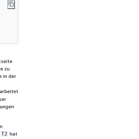
tseite
le zu
e in der
arbeitet
ser
kungen
en
e
hat
T2