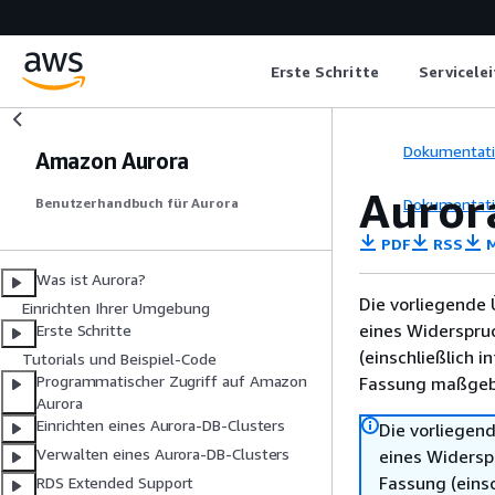
Erste Schritte
Servicele
Dokumentat
Amazon Aurora
Auror
Dokumentat
Benutzerhandbuch für Aurora
PDF
RSS
M
Was ist Aurora?
Die vorliegende 
Einrichten Ihrer Umgebung
eines Widerspru
Erste Schritte
(einschließlich 
Tutorials und Beispiel-Code
Programmatischer Zugriff auf Amazon
Fassung maßgebl
Aurora
Einrichten eines Aurora-DB-Clusters
Die vorliegend
Verwalten eines Aurora-DB-Clusters
eines Widersp
Fassung (einsc
RDS Extended Support