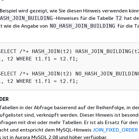
Beispiel wird gezeigt, wie Sie diesen Hinweis verwenden könn
-Hinweises für die Tabelle
hat d
ASH_JOIN_BUILDING
T2
kt wie die Angabe von
für die T
NO_HASH_JOIN_BUILDING
SELECT /*+ HASH_JOIN(t2) HASH_JOIN_BUILDING(t2
1, t2 WHERE t1.f1 = t2.f1;

SELECT /*+ HASH_JOIN(t2) NO_HASH_JOIN_BUILDING
DER
Tabellen in der Abfrage basierend auf der Reihenfolge, in der
ufgelistet sind, verknüpft werden. Dieser Hinweis ist besond
bfragen mit drei oder mehr Tabellen. Er ist als Ersatz für de
acht und entspricht dem MySQL-Hinweis
JOIN_FIXED_ORDER
s ist in Aurora MySQL 2.08 und höher verfügbar.