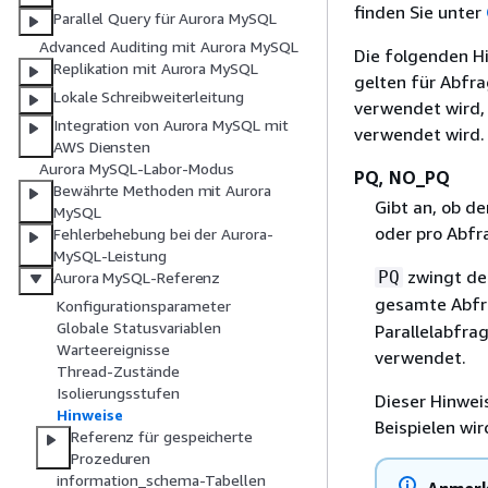
finden Sie unter
Parallel Query für Aurora MySQL
Advanced Auditing mit Aurora MySQL
Die folgenden Hi
Replikation mit Aurora MySQL
gelten für Abfra
Lokale Schreibweiterleitung
verwendet wird,
Integration von Aurora MySQL mit
verwendet wird.
AWS Diensten
Aurora MySQL-Labor-Modus
PQ, NO_PQ
Bewährte Methoden mit Aurora
Gibt an, ob d
MySQL
oder pro Abfr
Fehlerbehebung bei der Aurora-
MySQL-Leistung
zwingt den
PQ
Aurora MySQL-Referenz
gesamte Abfr
Konfigurationsparameter
Globale Statusvariablen
Parallelabfra
Warteereignisse
verwendet.
Thread-Zustände
Isolierungsstufen
Dieser Hinwei
Hinweise
Beispielen wi
Referenz für gespeicherte
Prozeduren
information_schema-Tabellen