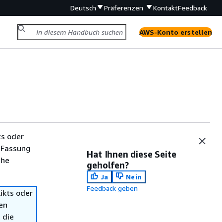
Deutsch
Präferenzen
Kontakt
Feedback
AWS-Konto erstellen
ts oder
 Fassung
Hat Ihnen diese Seite
che
geholfen?
Ja
Nein
Feedback geben
ikts oder
en
 die