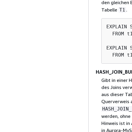
den gleichen 
Tabelle
.
T1
EXPLAIN 
  FROM t
EXPLAIN 
HASH_JOIN_BU
Gibt in einer 
des Joins ver
aus dieser Ta
Querverweis a
HASH_JOIN_
werden, ohne 
Hinweis ist i
in Aurora-MyS