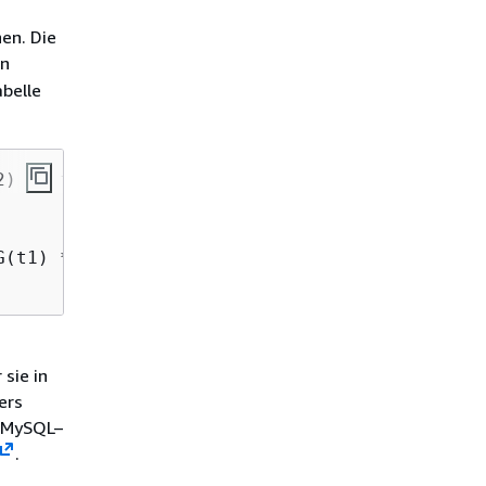
en. Die
en
abelle
) */ f1, f2

(t1) */ f1, f2

 sie in
ers
n MySQL–
.