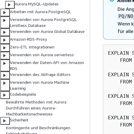
Anmer
Aurora MySQL-Updates
Die An
Arbeiten mit Aurora PostgreSQL
PQ/NO
Verwenden von Aurora PostgreSQL
Wenn k
Limitless Database
für all
Verwenden von Aurora Global Database
Amazon-RDS-Proxy
Zero-ETL Integrationen
EXPLAIN 
Verwenden von Aurora serverless
    FROM
Verwenden der Daten-API von Amazon
RDS
EXPLAIN 
Verwenden des Abfrage-Editors
    FROM
Verwenden von Aurora Machine
Learning
Codebeispiele
EXPLAIN 
Bewährte Methoden mit Aurora
    FROM
Durchführen eines Aurora-
Machbarkeitsnachweises
EXPLAIN 
Sicherheit
    FROM
Kontingente und Beschränkungen
Fehlerbehebung