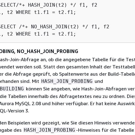
SELECT/*+ HASH_JOIN(t2) */ f1, f2

1, t2 WHERE t1.f1 = t2.f1;

SELECT /*+ NO_HASH_JOIN(t2) */ f1, f2

OBING, NO_HASH_JOIN_PROBING
 Hash-Join-Abfrage an, ob die angegebene Tabelle für die Tes
wendet werden soll. Statt den gesamten Inhalt der Testtabel
er die Abfrage geprüft, ob Spaltenwerte aus der Build-Tabell
orhanden sind. Mit
und
HASH_JOIN_PROBING
können Sie angeben, wie Hash-Join-Abfragen ver
BUILDING
die Tabellen innerhalb des Abfragetextes neu zu ordnen. Die
n Aurora MySQL 2.08 und höher verfügbar. Er hat keine Auswir
QL-Version 3.
den Beispielen wird gezeigt, wie Sie diesen Hinweis verwend
Angabe des
-Hinweises für die Tabell
HASH_JOIN_PROBING