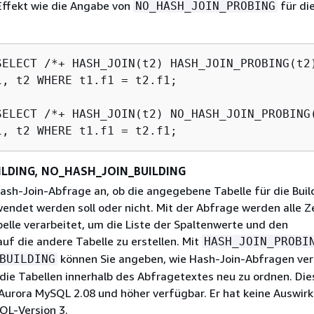
Effekt wie die Angabe von
für di
NO_HASH_JOIN_PROBING
SELECT /*+ HASH_JOIN(t2) HASH_JOIN_PROBING(t2)
1, t2 WHERE t1.f1 = t2.f1;

SELECT /*+ HASH_JOIN(t2) NO_HASH_JOIN_PROBING(
ILDING, NO_HASH_JOIN_BUILDING
Hash-Join-Abfrage an, ob die angegebene Tabelle für die Buil
wendet werden soll oder nicht. Mit der Abfrage werden alle Z
belle verarbeitet, um die Liste der Spaltenwerte und den
uf die andere Tabelle zu erstellen. Mit
HASH_JOIN_PROBI
können Sie angeben, wie Hash-Join-Abfragen ver
BUILDING
die Tabellen innerhalb des Abfragetextes neu zu ordnen. Die
n Aurora MySQL 2.08 und höher verfügbar. Er hat keine Auswir
QL-Version 3.