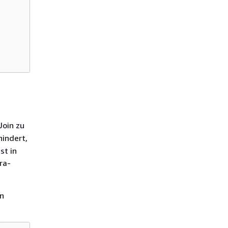
Join zu
indert,
st in
ra-
en