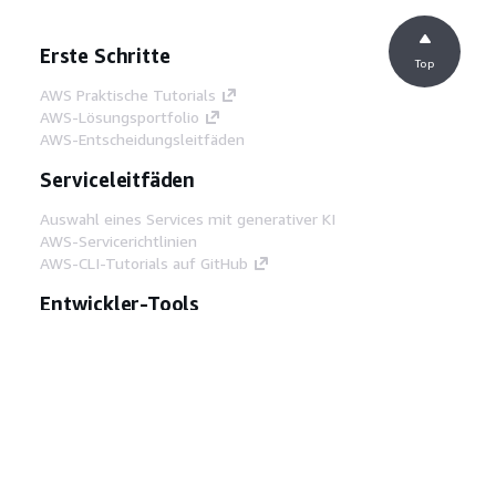
Erste Schritte
Top
AWS Praktische Tutorials
AWS-Lösungsportfolio
AWS-Entscheidungsleitfäden
Serviceleitfäden
Auswahl eines Services mit generativer KI
AWS-Servicerichtlinien
AWS-CLI-Tutorials auf GitHub
Entwickler-Tools
AWS Bibliothek mit Codebeispielen
AWS-CLI
AWS Builder Center
AWS-Entwickler-Tools Blog
Hilfreiche Links
AWS Documentation MCP Server