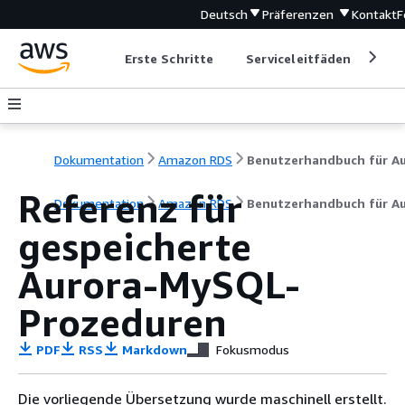
Deutsch
Präferenzen
Kontakt
F
Erste Schritte
Serviceleitfäden
Ent
Dokumentation
Amazon RDS
Referenz für
Dokumentation
Amazon RDS
Benutzerhandbuch für A
gespeicherte
Aurora-MySQL-
Prozeduren
PDF
RSS
Markdown
Fokusmodus
Die vorliegende Übersetzung wurde maschinell erstellt.