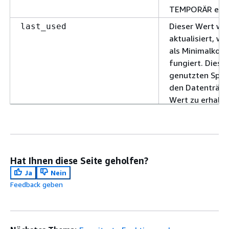
TEMPORÄR enth
Dieser Wert wir
last_used
aktualisiert, w
als Minimalkos
fungiert. Dies
genutzten Spei
den Datenträge
Wert zu erhalte
der Funktion
apg_plan_mg
d
plan_hash)
genutzten Speic
Hat Ihnen diese Seite geholfen?
zu 
last_used
Ja
Nein
erhalten Sie, in
Feedback geben
apg_plan_mgmt.
informieren.
Informiert über
last_validated
verifiziert wur