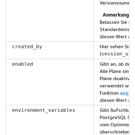
Versionsnummer
Anmerkung
Belassen Sie di
Standardeinstel
diesen Wert aut
Hier sehen Sie 
created_by
(
session_use
Gibt an, ob der 
enabled
Alle Pläne sind
Pläne deaktivie
verwendet werd
Funktion
apg_p
diesen Wert zu 
Gibt Aufschluss
environment_variables
PostgreSQL Gran
vom Optimierer
überschrieben 