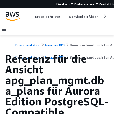
Deutsch
Präferenzen
Kontakt
F
Erste Schritte
Serviceleitfäden
Ent
Dokumentation
Amazon RDS
Referenz für die
Dokumentation
Amazon RDS
Benutzerhandbuch für A
Ansicht
apg_plan_mgmt.db
a_plans für Aurora
Edition PostgreSQL-
Compatible