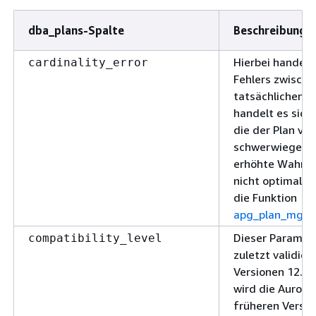
dba_plans-Spalte
Beschreibung
Hierbei handelt
cardinality_error
Fehlers zwische
tatsächlichen Ka
handelt es sich
die der Plan ver
schwerwiegende
erhöhte Wahrsch
nicht optimal fu
die Funktion
apg_plan_mgmt.
Dieser Paramete
compatibility_level
zuletzt validie
Versionen 12.19,
wird die Aurora
früheren Versio