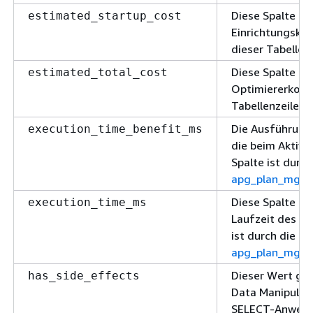
Diese Spalte be
estimated_startup_cost
Einrichtungskos
dieser Tabellen
Diese Spalte in
estimated_total_cost
Optimiererkoste
Tabellenzeile.
Die Ausführungs
execution_time_benefit_ms
die beim Aktivie
Spalte ist durch
apg_plan_mgmt.
Diese Spalte in
execution_time_ms
Laufzeit des Pla
ist durch die Fu
apg_plan_mgmt.
Dieser Wert gib
has_side_effects
Data Manipulat
SELECT-Anweisun