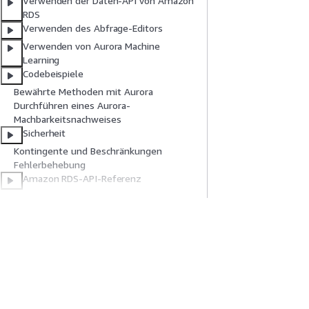
Verwenden der Daten-API von Amazon
RDS
Verwenden des Abfrage-Editors
Verwenden von Aurora Machine
Learning
Codebeispiele
Bewährte Methoden mit Aurora
Durchführen eines Aurora-
Machbarkeitsnachweises
Sicherheit
Kontingente und Beschränkungen
Fehlerbehebung
Amazon RDS-API-Referenz
Dokumentverlauf
AWS Glossar
Erste Schritte
Serviceleitf
AWS Praktische Tutorials
Auswahl eines Ser
AWS-Lösungsportfolio
AWS-Servicerichtl
AWS-Entscheidungsleitfäden
AWS-CLI-Tutorial