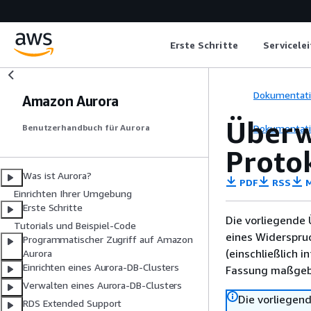
Erste Schritte
Servicele
Dokumentat
Amazon Aurora
Über
Dokumentat
Benutzerhandbuch für Aurora
Proto
Was ist Aurora?
PDF
RSS
M
Einrichten Ihrer Umgebung
Erste Schritte
Die vorliegende 
Tutorials und Beispiel-Code
eines Widerspru
Programmatischer Zugriff auf Amazon
(einschließlich 
Aurora
Einrichten eines Aurora-DB-Clusters
Fassung maßgebl
Verwalten eines Aurora-DB-Clusters
Die vorliegend
RDS Extended Support