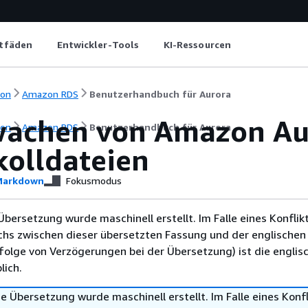
itfäden
Entwickler-Tools
KI-Ressourcen
ion
Amazon RDS
Benutzerhandbuch für Aurora
wachen von
Amazon Au
ion
Amazon RDS
Benutzerhandbuch für Aurora
kolldateien
arkdown
Fokusmodus
Übersetzung wurde maschinell erstellt. Im Falle eines Konflik
chs zwischen dieser übersetzten Fassung und der englischen
infolge von Verzögerungen bei der Übersetzung) ist die englis
ich.
e Übersetzung wurde maschinell erstellt. Im Falle eines Konfl