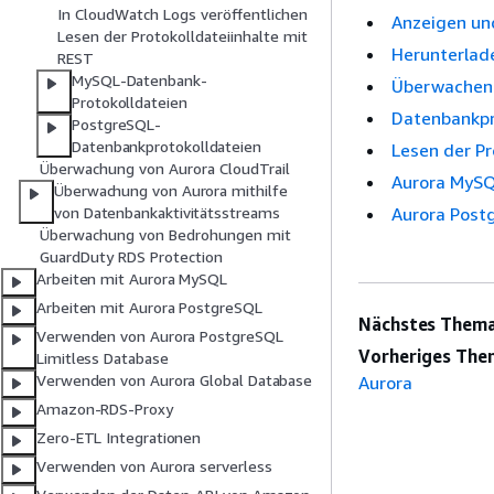
In CloudWatch Logs veröffentlichen
Anzeigen un
Lesen der Protokolldateiinhalte mit
Herunterlad
REST
MySQL-Datenbank-
Überwachen 
Protokolldateien
Datenbankpr
PostgreSQL-
Datenbankprotokolldateien
Lesen der Pr
Überwachung von Aurora CloudTrail
Aurora MyS
Überwachung von Aurora mithilfe
Aurora Post
von Datenbankaktivitätsstreams
Überwachung von Bedrohungen mit
GuardDuty RDS Protection
Arbeiten mit Aurora MySQL
Arbeiten mit Aurora PostgreSQL
Nächstes Thema
Verwenden von Aurora PostgreSQL
Vorheriges The
Limitless Database
Verwenden von Aurora Global Database
Aurora
Amazon-RDS-Proxy
Zero-ETL Integrationen
Verwenden von Aurora serverless