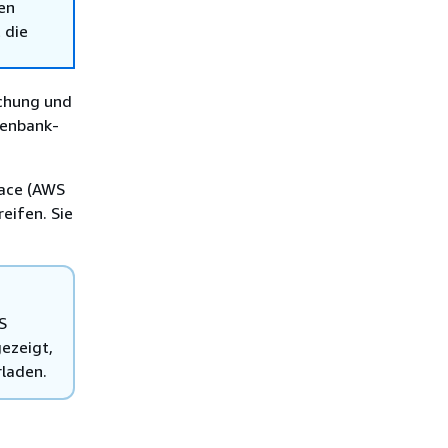
en
 die
achung und
tenbank-
ace (AWS
eifen. Sie
S
ezeigt,
rladen.