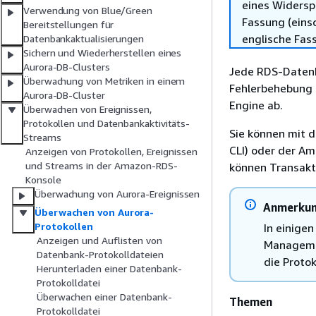
eines Widersp
Verwendung von Blue/Green
Fassung (einsc
Bereitstellungen für
englische Fas
Datenbankaktualisierungen
Sichern und Wiederherstellen eines
Aurora-DB-Clusters
Jede RDS-Datenb
Überwachung von Metriken in einem
Fehlerbehebung z
Aurora-DB-Cluster
Engine ab.
Überwachen von Ereignissen,
Protokollen und Datenbankaktivitäts-
Sie können mit 
Streams
CLI) oder der Am
Anzeigen von Protokollen, Ereignissen
und Streams in der Amazon-RDS-
können Transakti
Konsole
Überwachung von Aurora-Ereignissen
Anmerku
Überwachen von Aurora-
Protokollen
In einige
Anzeigen und Auflisten von
Managemen
Datenbank-Protokolldateien
die Protok
Herunterladen einer Datenbank-
Protokolldatei
Überwachen einer Datenbank-
Themen
Protokolldatei