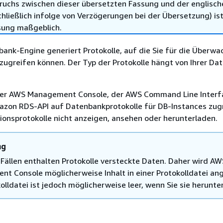
ruchs zwischen dieser übersetzten Fassung und der englisch
hließlich infolge von Verzögerungen bei der Übersetzung) ist
sung maßgeblich.
ank-Engine generiert Protokolle, auf die Sie für die Überw
ugreifen können. Der Typ der Protokolle hängt von Ihrer Da
der AWS Management Console, der AWS Command Line Interf
azon RDS-API auf Datenbankprotokolle für DB-Instances zugr
onsprotokolle nicht anzeigen, ansehen oder herunterladen.
ng
n Fällen enthalten Protokolle versteckte Daten. Daher wird AW
t Console möglicherweise Inhalt in einer Protokolldatei ang
olldatei ist jedoch möglicherweise leer, wenn Sie sie herunte