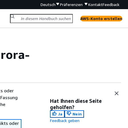
Deutsch
Präferenzen
Kontakt
Feedback
AWS-Konto erstellen
rora
-
ts oder
 Fassung
Hat Ihnen diese Seite
che
geholfen?
Ja
Nein
Feedback geben
ikts oder