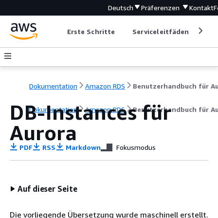
Deutsch
Präferenzen
Kontakt
F
Erste Schritte
Serviceleitfäden
Ent
Dokumentation
Amazon RDS
DB-Instances für
Dokumentation
Amazon RDS
Benutzerhandbuch für A
Aurora
PDF
RSS
Markdown
Fokusmodus
Auf dieser Seite
Die vorliegende Übersetzung wurde maschinell erstellt.