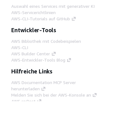
Auswahl eines Services mit generativer KI
AWS-Servicerichtlinien
AWS-CLI-Tutorials auf GitHub
Entwickler-Tools
AWS Bibliothek mit Codebeispielen
AWS-CLI
AWS Builder Center
AWS-Entwickler-Tools Blog
Hilfreiche Links
AWS Documentation MCP Server
herunterladen
Melden Sie sich bei der AWS-Konsole an
AWS re:Post
Datenschutz
Nutzungsbedingungen für die
Website
Cookie-Einstellungen
© 2026,
Amazon Web Services, Inc. oder
Tochtergesellschaften. Alle Rechte vorbehalten.