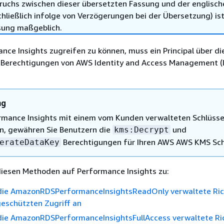
ruchs zwischen dieser übersetzten Fassung und der englisch
hließlich infolge von Verzögerungen bei der Übersetzung) ist
sung maßgeblich.
ce Insights zugreifen zu können, muss ein Principal über di
Berechtigungen von AWS Identity and Access Management (
ng
mance Insights mit einem vom Kunden verwalteten Schlüsse
, gewähren Sie Benutzern die
und
kms:Decrypt
Berechtigungen für Ihren AWS AWS KMS Sch
erateDataKey
diesen Methoden auf Performance Insights zu:
die AmazonRDSPerformanceInsightsReadOnly verwaltete Rich
geschützten Zugriff an
die AmazonRDSPerformanceInsightsFullAccess verwaltete Ric