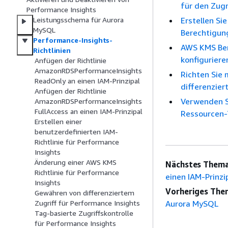
für den Zugr
Performance Insights
Erstellen Si
Leistungsschema für Aurora
MySQL
Berechtigun
Performance-Insights-
AWS KMS Ber
Richtlinien
konfiguriere
Anfügen der Richtlinie
AmazonRDSPerformanceInsights
Richten Sie
ReadOnly an einen IAM-Prinzipal
differenzier
Anfügen der Richtlinie
Verwenden Si
AmazonRDSPerformanceInsights
FullAccess an einen IAM-Prinzipal
Ressourcen-
Erstellen einer
benutzerdefinierten IAM-
Richtlinie für Performance
Insights
Änderung einer AWS KMS
Nächstes Thema
Richtlinie für Performance
einen IAM-Prinzi
Insights
Vorheriges The
Gewähren von differenziertem
Aurora MySQL
Zugriff für Performance Insights
Tag-basierte Zugriffskontrolle
für Performance Insights