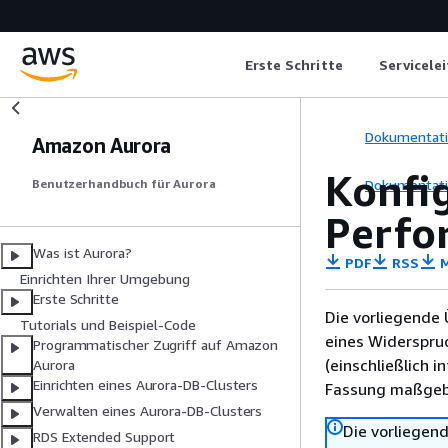
Erste Schritte
Servicele
Dokumentat
Amazon Aurora
Konfig
Dokumentat
Benutzerhandbuch für Aurora
Perfo
Was ist Aurora?
PDF
RSS
M
Einrichten Ihrer Umgebung
Erste Schritte
Die vorliegende 
Tutorials und Beispiel-Code
eines Widerspru
Programmatischer Zugriff auf Amazon
(einschließlich 
Aurora
Einrichten eines Aurora-DB-Clusters
Fassung maßgebl
Verwalten eines Aurora-DB-Clusters
Die vorliegend
RDS Extended Support