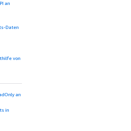
PI an
hts-Daten
thilfe von
adOnly an
s in