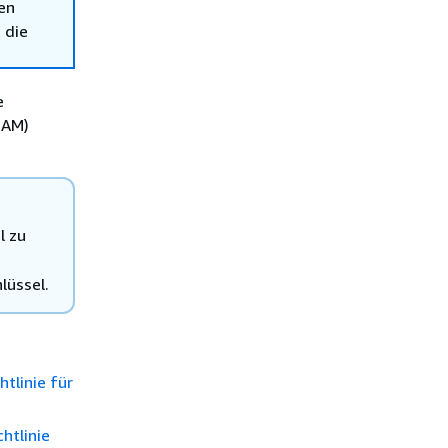
en
 die
e
IAM)
l zu
lüssel.
tlinie für
htlinie