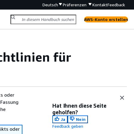
Deutsch
Präferenzen
Kontakt
Feedback
AWS-Konto erstellen
chtlinien für
ts oder
 Fassung
Hat Ihnen diese Seite
che
geholfen?
Ja
Nein
Feedback geben
ikts oder