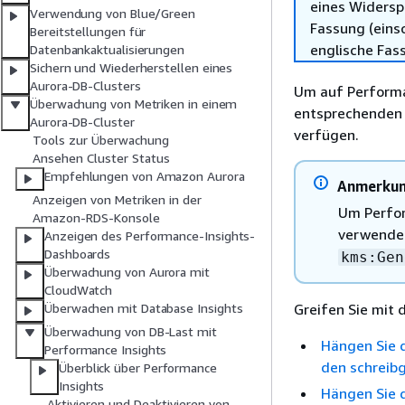
eines Widersp
Verwendung von Blue/Green
Fassung (einsc
Bereitstellungen für
englische Fas
Datenbankaktualisierungen
Sichern und Wiederherstellen eines
Aurora-DB-Clusters
Um auf Performan
Überwachung von Metriken in einem
entsprechenden 
Aurora-DB-Cluster
verfügen.
Tools zur Überwachung
Ansehen Cluster Status
Empfehlungen von Amazon Aurora
Anmerku
Anzeigen von Metriken in der
Um Perfor
Amazon-RDS-Konsole
verwenden
Anzeigen des Performance-Insights-
Dashboards
kms:Gen
Überwachung von Aurora mit
CloudWatch
Greifen Sie mit 
Überwachen mit Database Insights
Überwachung von DB-Last mit
Hängen Sie 
Performance Insights
den schreib
Überblick über Performance
Insights
Hängen Sie 
Aktivieren und Deaktivieren von