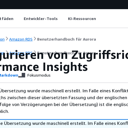
itfäden
Entwickler-Tools
KI-Ressourcen
ion
Amazon RDS
Benutzerhandbuch für Aurora
urieren von Zugriffsri
ion
Amazon RDS
Benutzerhandbuch für Aurora
rmance Insights
arkdown
Fokusmodus
Übersetzung wurde maschinell erstellt. Im Falle eines Konflik
chs zwischen dieser übersetzten Fassung und der englischen
infolge von Verzögerungen bei der Übersetzung) ist die englis
ich.
e Übersetzung wurde maschinell erstellt. Im Falle eines Konfl