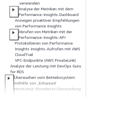
verwenden
Analyse der Metriken mit dem
Performance-Insights-Dashboard
Anzeigen proaktiver Empfehlungen
von Performance Insights
Abrufen von Metriken mit der
Performance-Insights-API
Protokollieren von Performance
Insights Insights-Aufrufen mit AWS
CloudTrail
VPC-Endpunkte (AWS PrivateLink)
Analyse der Leistung mit DevOps Guru
for RDS
Überwachen vom Betriebssystem
mithilfe von „Enhanced
Monitoring“·(Erweiterte·Überwachung
)
Aurora-Referenz für Metriken
Überwachen von Ereignissen,
Protokollen und Datenbankaktivitäts-
Erste Schritte
Serviceleitf
Streams
Arbeiten mit Aurora MySQL
AWS Praktische Tutorials
Auswahl eines Ser