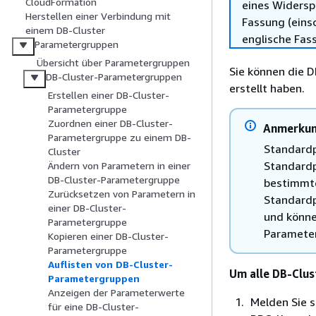
CloudFormation
eines Widersp
Herstellen einer Verbindung mit
Fassung (einsc
einem DB-Cluster
englische Fas
Parametergruppen
Übersicht über Parametergruppen
Sie können die D
DB-Cluster-Parametergruppen
erstellt haben.
Erstellen einer DB-Cluster-
Parametergruppe
Zuordnen einer DB-Cluster-
Anmerku
Parametergruppe zu einem DB-
Standardp
Cluster
Standardp
Ändern von Parametern in einer
DB-Cluster-Parametergruppe
bestimmte
Zurücksetzen von Parametern in
Standardp
einer DB-Cluster-
und könne
Parametergruppe
Parameter
Kopieren einer DB-Cluster-
Parametergruppe
Auflisten von DB-Cluster-
Um alle DB-Clu
Parametergruppen
Anzeigen der Parameterwerte
Melden Sie 
für eine DB-Cluster-