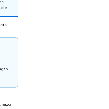
en
 die
onto
ngen
.
 Amazon