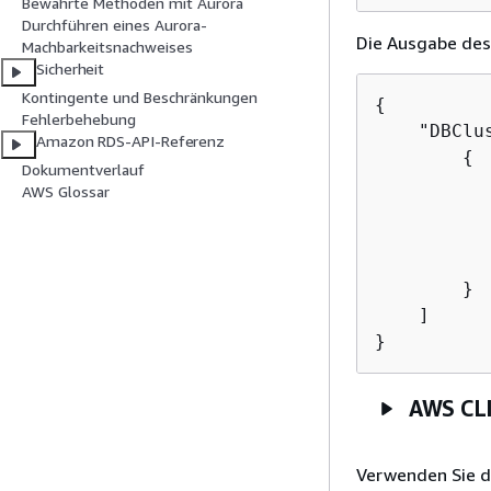
Bewährte Methoden mit Aurora
Durchführen eines Aurora-
Die Ausgabe des
Machbarkeitsnachweises
Sicherheit
Kontingente und Beschränkungen
{
Fehlerbehebung
    "DBClu
Amazon RDS-API-Referenz
{
Dokumentverlauf
          
AWS Glossar
          
          
          
        }

    ]

}
AWS CL
Verwenden Sie 