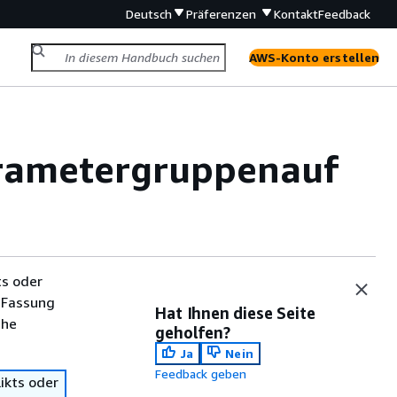
Deutsch
Präferenzen
Kontakt
Feedback
AWS-Konto erstellen
arametergruppen
auf
ts oder
 Fassung
Hat Ihnen diese Seite
che
geholfen?
Ja
Nein
Feedback geben
ikts oder