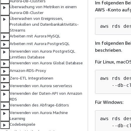
Aurora-DB-Clusters
Im folgenden Be
Überwachung von Metriken in einem
AWS -Konto aufg
Aurora-DB-Cluster
Überwachen von Ereignissen,
Protokollen und Datenbankaktivitäts-
aws rds de
Streams
Arbeiten mit Aurora MySQL
Im folgenden Be
Arbeiten mit Aurora PostgreSQL
beschrieben.
Verwenden von Aurora PostgreSQL
Limitless Database
Für Linux, macOS
Verwenden von Aurora Global Database
Amazon-RDS-Proxy
aws rds de
Zero-ETL Integrationen
    --db-c
Verwenden von Aurora serverless
Verwenden der Daten-API von Amazon
RDS
Für Windows:
Verwenden des Abfrage-Editors
Verwenden von Aurora Machine
aws rds de
Learning
Codebeispiele
    --db-c