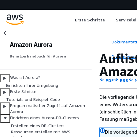
Erste Schritte
Servicele
Dokumentat
Amazon Aurora
Aufli
Dokumentat
Benutzerhandbuch für Aurora
Amazo
Was ist Aurora?
PDF
RSS
M
Einrichten Ihrer Umgebung
Erste Schritte
Die vorliegende 
Tutorials und Beispiel-Code
eines Widerspru
Programmatischer Zugriff auf Amazon
(einschließlich 
Aurora
Einrichten eines Aurora-DB-Clusters
Fassung maßgebl
Erstellen eines DB-Clusters
Die vorliegend
Ressourcen erstellen mit AWS