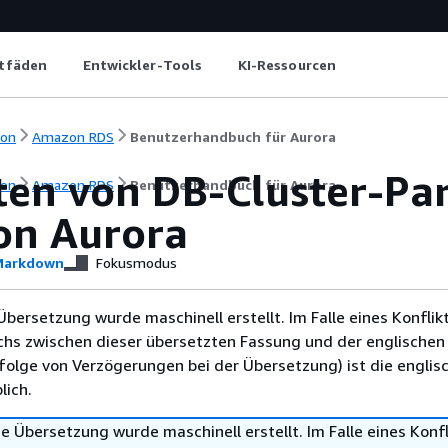
itfäden
Entwickler-Tools
KI-Ressourcen
ion
Amazon RDS
Benutzerhandbuch für Aurora
sten von DB-Cluster-P
ion
Amazon RDS
Benutzerhandbuch für Aurora
n Aurora
arkdown
Fokusmodus
Übersetzung wurde maschinell erstellt. Im Falle eines Konflik
chs zwischen dieser übersetzten Fassung und der englischen
infolge von Verzögerungen bei der Übersetzung) ist die englis
ich.
e Übersetzung wurde maschinell erstellt. Im Falle eines Konfl