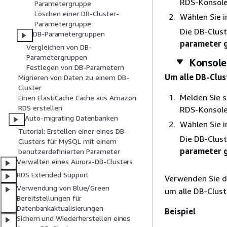
RDS-Konsole
Parametergruppe
Löschen einer DB-Cluster-
Wählen Sie 
Parametergruppe
Die DB-Clust
DB-Parametergruppen
parameter 
Vergleichen von DB-
Parametergruppen
Konsole
Festlegen von DB-Parametern
Um alle DB-Clu
Migrieren von Daten zu einem DB-
Cluster
Melden Sie 
Einen ElastiCache Cache aus Amazon
RDS erstellen
RDS-Konsole
Auto-migrating Datenbanken
Wählen Sie 
Tutorial: Erstellen einer eines DB-
Die DB-Clust
Clusters für MySQL mit einem
parameter 
benutzerdefinierten Parameter
Verwalten eines Aurora-DB-Clusters
RDS Extended Support
Verwenden Sie 
Verwendung von Blue/Green
um alle DB-Clus
Bereitstellungen für
Datenbankaktualisierungen
Beispiel
Sichern und Wiederherstellen eines