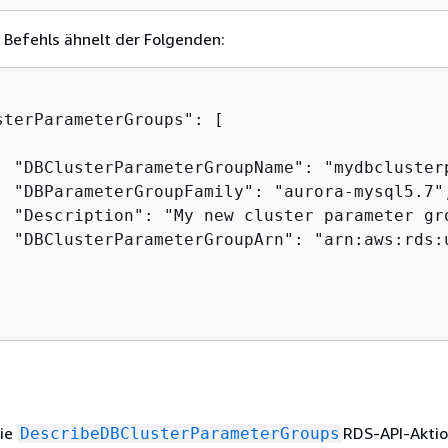
 Befehls ähnelt der Folgenden:
sterParameterGroups": [

  "DBClusterParameterGroupName": "mydbclusterp
  "DBParameterGroupFamily": "aurora-mysql5.7",
  "Description": "My new cluster parameter gro
  "DBClusterParameterGroupArn": "arn:aws:rds:
I
die
RDS-API-Aktio
DescribeDBClusterParameterGroups