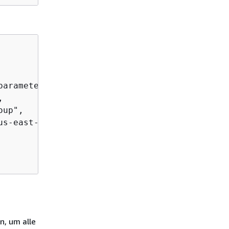
arametergroup",



up",

us-east-1:123456789012:cluster-pg:mydbclusterp
n, um alle