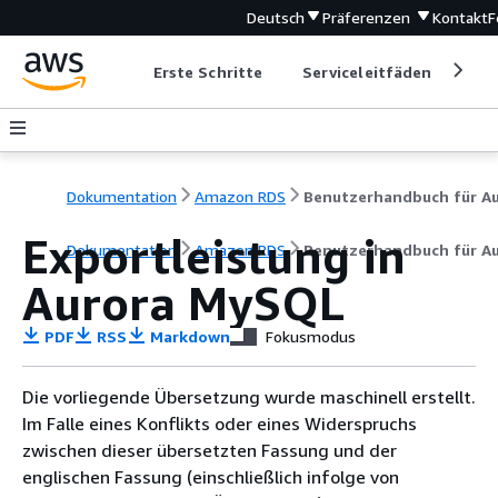
Deutsch
Präferenzen
Kontakt
F
Erste Schritte
Serviceleitfäden
Ent
Dokumentation
Amazon RDS
Exportleistung in
Dokumentation
Amazon RDS
Benutzerhandbuch für A
Aurora MySQL
PDF
RSS
Markdown
Fokusmodus
Die vorliegende Übersetzung wurde maschinell erstellt.
Im Falle eines Konflikts oder eines Widerspruchs
zwischen dieser übersetzten Fassung und der
englischen Fassung (einschließlich infolge von