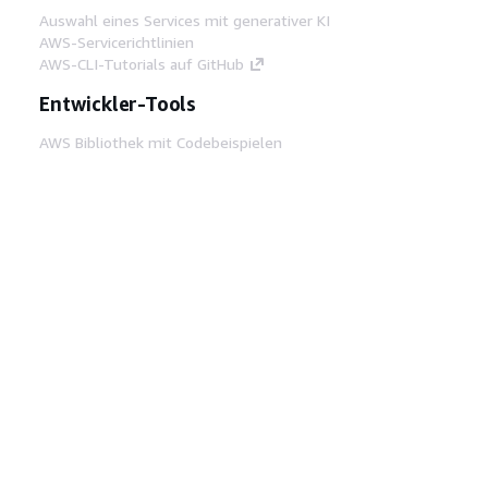
Auswahl eines Services mit generativer KI
AWS-Servicerichtlinien
AWS-CLI-Tutorials auf GitHub
Entwickler-Tools
AWS Bibliothek mit Codebeispielen
AWS-CLI
AWS Builder Center
AWS-Entwickler-Tools Blog
Hilfreiche Links
AWS Documentation MCP Server
herunterladen
Melden Sie sich bei der AWS-Konsole an
AWS re:Post
Datenschutz
Nutzungsbedingungen für die
Website
Cookie-Einstellungen
© 2026,
Amazon Web Services, Inc. oder
Tochtergesellschaften. Alle Rechte vorbehalten.