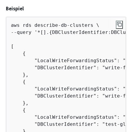
Beispiel
aws rds describe-db-clusters \

--query '*[].
{
DBClusterIdentifier:DBClust
[

{
        "LocalWriteForwardingStatus": "en
        "DBClusterIdentifier": "write-for
    },

{
        "LocalWriteForwardingStatus": "di
        "DBClusterIdentifier": "write-for
    },

{
        "LocalWriteForwardingStatus": "re
        "DBClusterIdentifier": "test-glob
    },
