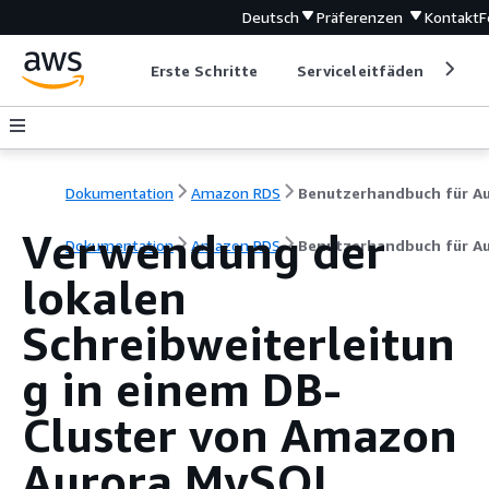
Deutsch
Präferenzen
Kontakt
F
Erste Schritte
Serviceleitfäden
Ent
Dokumentation
Amazon RDS
Verwendung der
Dokumentation
Amazon RDS
Benutzerhandbuch für A
lokalen
Schreibweiterleitun
g in einem DB-
Cluster von Amazon
Aurora MySQL