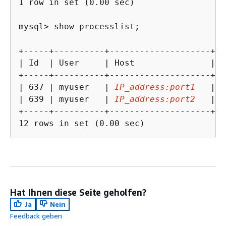
1 row in set (0.00 sec)

mysql> show processlist;

+-----+----------+--------------------+--
| Id  | User     | Host               | d
+-----+----------+--------------------+--
| 637 | myuser   | 
IP_address:port1
   | s
| 639 | myuser   | 
IP_address:port2
   | s
+-----+----------+--------------------+--
12 rows in set (0.00 sec)
Hat Ihnen diese Seite geholfen?
Ja
Nein
Feedback geben