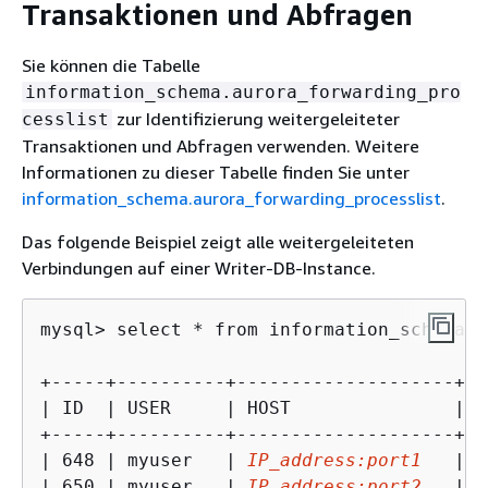
Transaktionen und Abfragen
Sie können die Tabelle
information_schema.aurora_forwarding_pro
zur Identifizierung weitergeleiteter
cesslist
Transaktionen und Abfragen verwenden. Weitere
Informationen zu dieser Tabelle finden Sie unter
information_schema.aurora_forwarding_processlist
.
Das folgende Beispiel zeigt alle weitergeleiteten
Verbindungen auf einer Writer-DB-Instance.
mysql> select * from information_schema.A
+-----+----------+--------------------+--
| ID  | USER     | HOST               | D
+-----+----------+--------------------+--
| 648 | myuser   | 
IP_address:port1
   | s
| 650 | myuser   | 
IP_address:port2
   | s