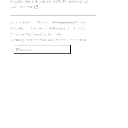
Melden Sie sich bei der AWS-Konsole an
AWS re:Post
Datenschutz
Nutzungsbedingungen für die
Website
Cookie-Einstellungen
© 2026,
Amazon Web Services, Inc. oder
Tochtergesellschaften. Alle Rechte vorbehalten.
Deutsch