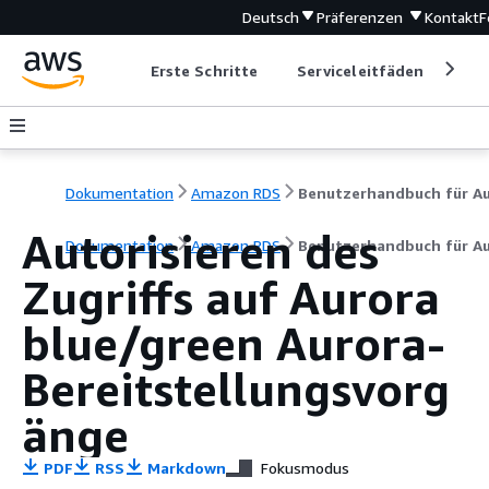
Deutsch
Präferenzen
Kontakt
F
Erste Schritte
Serviceleitfäden
Ent
Dokumentation
Amazon RDS
Autorisieren des
Dokumentation
Amazon RDS
Benutzerhandbuch für A
Zugriffs auf
Aurora
blue/green Aurora-
Bereitstellungsvorg
änge
PDF
RSS
Markdown
Fokusmodus