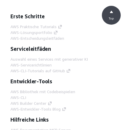
Erste Schritte
Top
AWS Praktische Tutorials
AWS-Lösungsportfolio
AWS-Entscheidungsleitfäden
Serviceleitfäden
Auswahl eines Services mit generativer KI
AWS-Servicerichtlinien
AWS-CLI-Tutorials auf GitHub
Entwickler-Tools
AWS Bibliothek mit Codebeispielen
AWS-CLI
AWS Builder Center
AWS-Entwickler-Tools Blog
Hilfreiche Links
AWS Documentation MCP Server