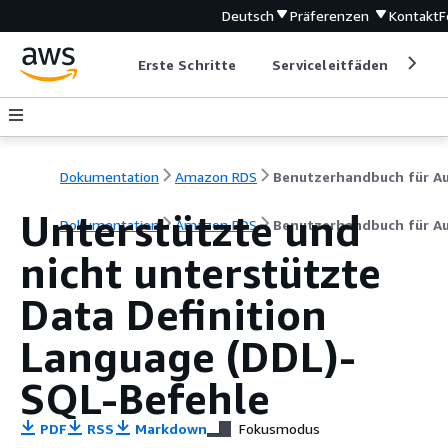
Deutsch
Präferenzen
Kontakt
F
Erste Schritte
Serviceleitfäden
Ent
Dokumentation
Amazon RDS
Unterstützte und
Dokumentation
Amazon RDS
Benutzerhandbuch für A
nicht unterstützte
Data Definition
Language (DDL)-
SQL-Befehle
PDF
RSS
Markdown
Fokusmodus