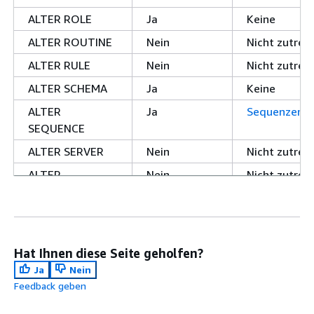
ALTER ROLE
Ja
Keine
ALTER ROUTINE
Nein
Nicht zutref
ALTER RULE
Nein
Nicht zutref
ALTER SCHEMA
Ja
Keine
ALTER
Ja
Sequenzen
SEQUENCE
ALTER SERVER
Nein
Nicht zutref
ALTER
Nein
Nicht zutref
STATISTICS
ALTER
Nein
Nicht zutref
SUBSCRIPTION
Hat Ihnen diese Seite geholfen?
ALTER SYSTEM
Nein
Nicht zutref
Ja
Nein
ALTER TABLE
Ja
ALTER TABL
Feedback geben
ALTER
Nein
Nicht zutref