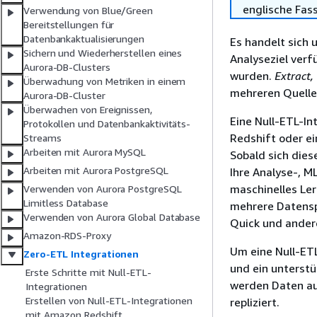
englische Fas
Verwendung von Blue/Green
Bereitstellungen für
Datenbankaktualisierungen
Es handelt sich 
Sichern und Wiederherstellen eines
Analyseziel ver
Aurora-DB-Clusters
wurden.
Extract,
Überwachung von Metriken in einem
mehreren Quelle
Aurora-DB-Cluster
Überwachen von Ereignissen,
Eine Null-ETL-In
Protokollen und Datenbankaktivitäts-
Redshift oder e
Streams
Arbeiten mit Aurora MySQL
Sobald sich die
Arbeiten mit Aurora PostgreSQL
Ihre Analyse-, M
maschinelles Ler
Verwenden von Aurora PostgreSQL
Limitless Database
mehrere Datensp
Verwenden von Aurora Global Database
Quick und ander
Amazon-RDS-Proxy
Um eine Null-ETL
Zero-ETL Integrationen
und ein unterst
Erste Schritte mit Null-ETL-
werden Daten au
Integrationen
Erstellen von Null-ETL-Integrationen
repliziert.
mit Amazon Redshift