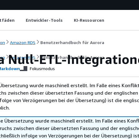
itfäden
Entwickler-Tools
KI-Ressourcen
ion
Amazon RDS
Benutzerhandbuch für Aurora
a
Null-ETL-Integratio
ion
Amazon RDS
Benutzerhandbuch für Aurora
arkdown
Fokusmodus
Übersetzung wurde maschinell erstellt. Im Falle eines Konflik
chs zwischen dieser übersetzten Fassung und der englischen
infolge von Verzögerungen bei der Übersetzung) ist die englis
ich.
e Übersetzung wurde maschinell erstellt. Im Falle eines Konfl
ruchs zwischen dieser übersetzten Fassung und der englisch
hließlich infolge von Verzögerungen bei der Übersetzung) ist