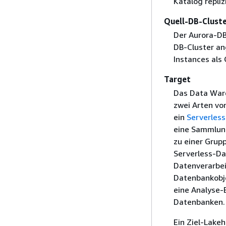
Katalog replizi
Quell-DB-Clust
Der Aurora-DB
DB-Cluster an
Instances als
Target
Das Data Ware
zwei Arten vo
ein
Serverless
eine Sammlung
zu einer Gru
Serverless-Da
Datenverarbei
Datenbankobje
eine Analyse-
Datenbanken.
Ein Ziel-Lake