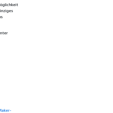
öglichkeit
einziges
us
unter
Maker-