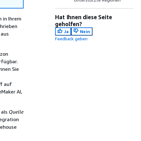
Hat Ihnen diese Seite
n in Ihrem
geholfen?
hrieben
Ja
Nein
 aus
Feedback geben
zon
rfügbar.
nnen Sie
ff auf
Maker AI,
als
Quelle
tegration
kehouse