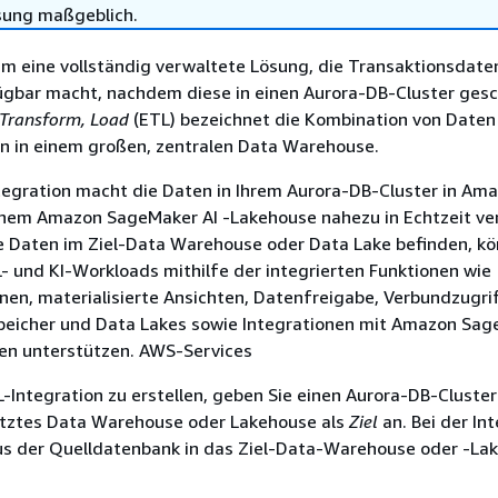
sung maßgeblich.
um eine vollständig verwaltete Lösung, die Transaktionsdate
fügbar macht, nachdem diese in
einen Aurora-DB-Cluster
gesc
 Transform,
Load
(ETL) bezeichnet die Kombination von Daten
n in einem großen, zentralen Data Warehouse.
tegration macht die Daten in
Ihrem Aurora-DB-Cluster
in Ama
inem Amazon SageMaker AI -Lakehouse nahezu in Echtzeit ve
se Daten im Ziel-Data Warehouse oder Data Lake befinden, kö
L- und KI-Workloads mithilfe der integrierten Funktionen wie
nen, materialisierte Ansichten, Datenfreigabe, Verbundzugri
eicher und Data Lakes sowie Integrationen mit Amazon Sage
en unterstützen. AWS-Services
-Integration zu erstellen, geben Sie
einen Aurora-DB-Cluster
ütztes Data Warehouse oder Lakehouse als
Ziel
an. Bei der In
s der Quelldatenbank in das Ziel-Data-Warehouse oder -La