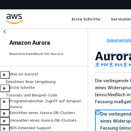
Erste Schritte
Servicele
Dokumentat
Amazon Aurora
Auror
Dokumentat
Benutzerhandbuch für Aurora
PDF
RSS
M
Was ist Aurora?
Die vorliegende 
Einrichten Ihrer Umgebung
eines Widerspru
Erste Schritte
(einschließlich 
Tutorials und Beispiel-Code
Programmatischer Zugriff auf Amazon
Fassung maßgebl
Aurora
Einrichten eines Aurora-DB-Clusters
Die vorliegend
Verwalten eines Aurora-DB-Clusters
eines Widersp
Fassung (einsc
RDS Extended Support