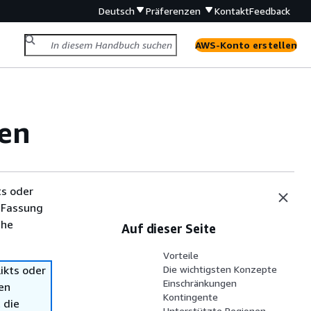
Deutsch
Präferenzen
Kontakt
Feedback
AWS-Konto erstellen
nen
ts oder
 Fassung
che
Auf dieser Seite
Vorteile
ikts oder
Die wichtigsten Konzepte
Einschränkungen
en
Kontingente
 die
Unterstützte Regionen