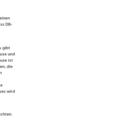
einen
ess DB-
s gibt
use und
use ist
en, die
n
ie
ses wird
ichten.