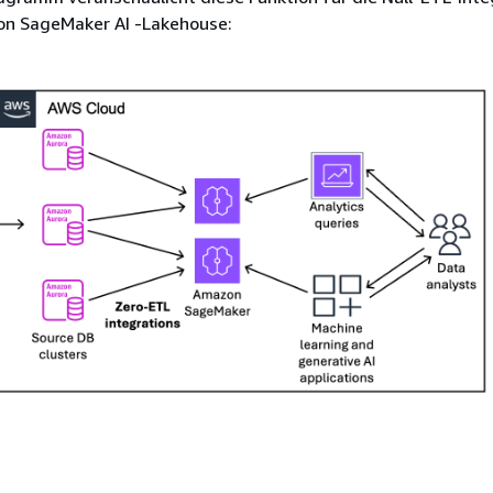
n SageMaker AI -Lakehouse: