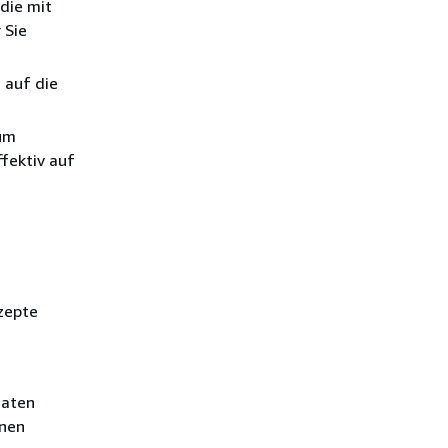
die mit
 Sie
 auf die
zum
fektiv auf
zepte
daten
inen