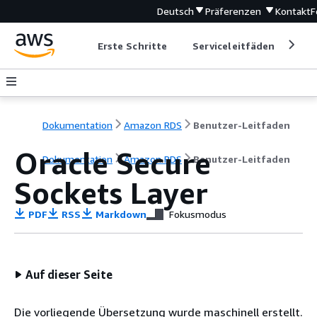
Deutsch
Präferenzen
Kontakt
F
Erste Schritte
Serviceleitfäden
Ent
Dokumentation
Amazon RDS
Benutzer-Leitfaden
Oracle Secure
Dokumentation
Amazon RDS
Benutzer-Leitfaden
Sockets Layer
PDF
RSS
Markdown
Fokusmodus
Auf dieser Seite
Die vorliegende Übersetzung wurde maschinell erstellt.