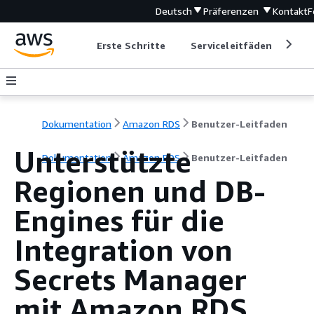
Deutsch
Präferenzen
Kontakt
F
Erste Schritte
Serviceleitfäden
Ent
Dokumentation
Amazon RDS
Benutzer-Leitfaden
Unterstützte
Dokumentation
Amazon RDS
Benutzer-Leitfaden
Regionen und DB-
Engines für die
Integration von
Secrets Manager
mit Amazon RDS