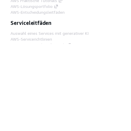
AWS Praktische Tutorials
AWS-Lösungsportfolio
AWS-Entscheidungsleitfäden
Serviceleitfäden
Auswahl eines Services mit generativer KI
AWS-Servicerichtlinien
AWS-CLI-Tutorials auf GitHub
Entwickler-Tools
AWS Bibliothek mit Codebeispielen
AWS-CLI
AWS Builder Center
AWS-Entwickler-Tools Blog
Hilfreiche Links
AWS Documentation MCP Server
herunterladen
Melden Sie sich bei der AWS-Konsole an
AWS re:Post