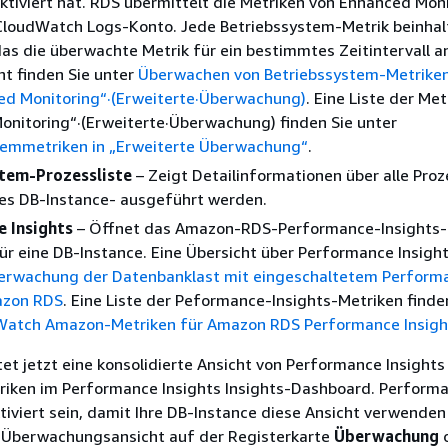
ktiviert hat. RDS übermittelt die Metriken von Enhanced Mon
CloudWatch Logs-Konto. Jede Betriebssystem-Metrik beinhalt
s die überwachte Metrik für ein bestimmtes Zeitintervall a
ht finden Sie unter
Überwachen von Betriebssystem-Metriken
ed Monitoring“·(Erweiterte·Überwachung)
. Eine Liste der Met
onitoring“·(Erweiterte·Überwachung) finden Sie unter
temmetriken in „Erweiterte Überwachung“
.
tem-Prozessliste
– Zeigt Detailinformationen über alle Proz
res DB-
Instance
- ausgeführt werden.
 Insights
– Öffnet das Amazon-RDS-Performance-Insights-
r eine DB-Instance. Eine Übersicht über Performance Insight
erwachung der Datenbanklast mit eingeschaltetem Perform
azon RDS
. Eine Liste der Peformance-Insights-Metriken finde
Watch Amazon-Metriken für Amazon RDS Performance Insigh
t jetzt eine konsolidierte Ansicht von Performance Insights
iken im Performance Insights Insights-Dashboard. Perform
tiviert sein, damit
Ihre DB-Instance
diese Ansicht verwenden 
 Überwachungsansicht auf der Registerkarte
Überwachung