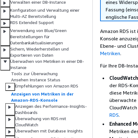
eines Widersp
Verwalten einer DB-Instance
Fassung (einsc
Konfiguration und Verwaltung einer
Multi-AZ Bereitstellung
englische Fas
RDS Extended Support
Verwendung von Blue/Green
Amazon RDS ist i
Bereitstellungen für
Konsole anzuzei
Datenbankaktualisierungen
Ebene- und Clust
Sichern, Wiederherstellen und
Metriken
.
Exportieren von Daten
Überwachen von Metriken in einer DB-
Für
Ihre DB-Inst
Instance
Tools zur Überwachung
CloudWatch
Ansehen Instance Status
der RDS-Kon
Empfehlungen von Amazon RDS
diese Metrik
Anzeigen von Metriken in der
überwachte M
Amazon-RDS-Konsole
Anzeigen des Performance-Insights-
CloudWatch 
Dashboards
RDS
.
Überwachung von RDS mit
Enhanced M
CloudWatch
Metriken de
Überwachen mit Database Insights