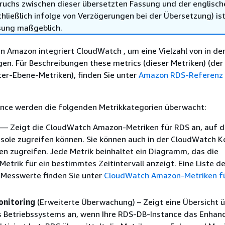
ruchs zwischen dieser übersetzten Fassung und der englisch
hließlich infolge von Verzögerungen bei der Übersetzung) ist
sung maßgeblich.
n Amazon integriert CloudWatch , um eine Vielzahl von in de
gen. Für Beschreibungen
these metrics
(dieser Metriken) (der
er-Ebene-Metriken), finden Sie unter
Amazon RDS-Referenz 
ance
werden die folgenden Metrikkategorien überwacht:
— Zeigt die CloudWatch Amazon-Metriken für
RDS
an, auf di
sole zugreifen können. Sie können auch in der CloudWatch K
en zugreifen. Jede Metrik beinhaltet ein Diagramm, das die
etrik für ein bestimmtes Zeitintervall anzeigt. Eine Liste de
Messwerte finden Sie unter
CloudWatch Amazon-Metriken f
onitoring
(Erweiterte Überwachung) – Zeigt eine Übersicht 
s Betriebssystems an, wenn Ihre
RDS-DB-Instance
das Enhan