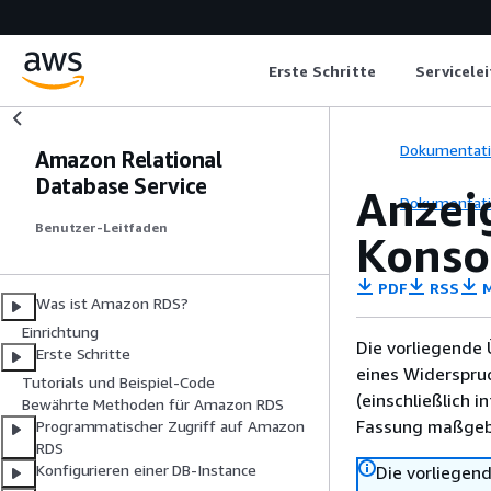
Erste Schritte
Servicele
Dokumentat
Amazon Relational
Database Service
Anzei
Dokumentat
Benutzer-Leitfaden
Konso
PDF
RSS
M
Was ist Amazon RDS?
Einrichtung
Die vorliegende 
Erste Schritte
eines Widerspru
Tutorials und Beispiel-Code
(einschließlich 
Bewährte Methoden für Amazon RDS
Fassung maßgebl
Programmatischer Zugriff auf Amazon
RDS
Konfigurieren einer DB-Instance
Die vorliegend