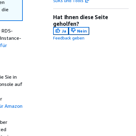
SDKs und Tools
en
 die
Hat Ihnen diese Seite
geholfen?
r RDS-
Ja
Nein
 Instance-
Feedback geben
für
e Sie in
onsole auf
r
ür Amazon
über
ced