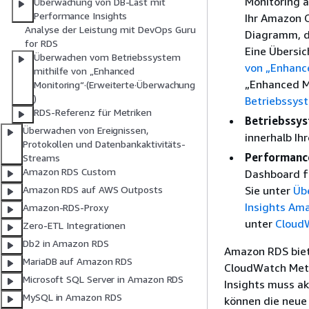
Monitoring a
Überwachung von DB-Last mit
Performance Insights
Ihr Amazon 
Analyse der Leistung mit DevOps Guru
Diagramm, da
for RDS
Eine Übersic
Überwachen vom Betriebssystem
von „Enhanc
mithilfe von „Enhanced
„Enhanced M
Monitoring“·(Erweiterte·Überwachung
)
Betriebssys
RDS-Referenz für Metriken
Betriebssys
Überwachen von Ereignissen,
innerhalb Ih
Protokollen und Datenbankaktivitäts-
Performance
Streams
Amazon RDS Custom
Dashboard fü
Sie unter
Üb
Amazon RDS auf AWS Outposts
Insights Am
Amazon-RDS-Proxy
unter
Cloud
Zero-ETL Integrationen
Db2 in Amazon RDS
Amazon RDS biete
MariaDB auf Amazon RDS
CloudWatch Metr
Microsoft SQL Server in Amazon RDS
Insights muss ak
MySQL in Amazon RDS
können die neue