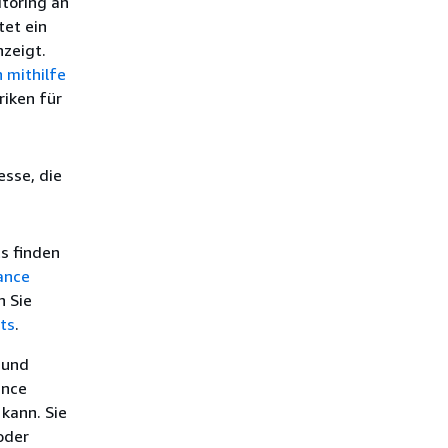
itoring an
et ein
nzeigt.
 mithilfe
riken für
esse, die
s finden
ance
n Sie
ts
.
 und
ance
kann. Sie
oder