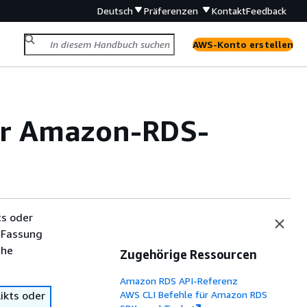
Deutsch
Präferenzen
Kontakt
Feedback
AWS-Konto erstellen
er Amazon-RDS-
ts oder
 Fassung
che
Zugehörige Ressourcen
Amazon RDS API-Referenz
ikts oder
AWS CLI Befehle für Amazon RDS