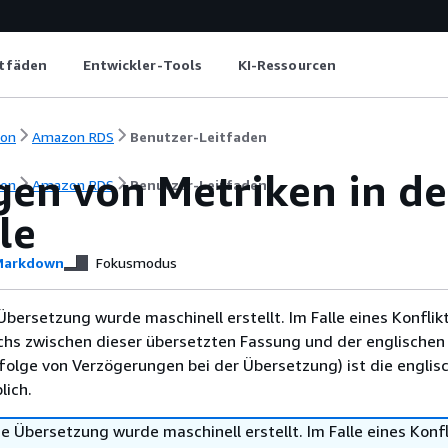
itfäden
Entwickler-Tools
KI-Ressourcen
ion
Amazon RDS
Benutzer-Leitfaden
gen von Metriken in d
ion
Amazon RDS
Benutzer-Leitfaden
le
arkdown
Fokusmodus
Übersetzung wurde maschinell erstellt. Im Falle eines Konflik
chs zwischen dieser übersetzten Fassung und der englischen
infolge von Verzögerungen bei der Übersetzung) ist die englis
ich.
e Übersetzung wurde maschinell erstellt. Im Falle eines Konfl