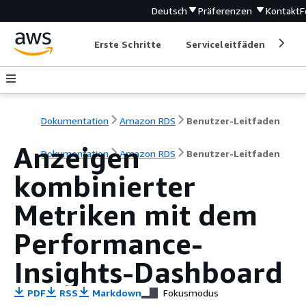
Deutsch
Präferenzen
Kontakt
F
Erste Schritte
Serviceleitfäden
Ent
Dokumentation
Amazon RDS
Benutzer-Leitfaden
Anzeigen
Dokumentation
Amazon RDS
Benutzer-Leitfaden
kombinierter
Metriken mit dem
Performance-
Insights-Dashboard
PDF
RSS
Markdown
Fokusmodus