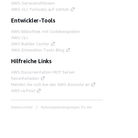
AWS-Servicerichtlinien
AWS-CLI-Tutorials auf GitHub
Entwickler-Tools
AWS Bibliothek mit Codebeispielen
AWS-CLI
AWS Builder Center
AWS-Entwickler-Tools Blog
Hilfreiche Links
AWS Documentation MCP Server
herunterladen
Melden Sie sich bei der AWS-Konsole an
AWS re:Post
Datenschutz
Nutzungsbedingungen für die
Website
Cookie-Einstellungen
© 2026,
Amazon Web Services, Inc. oder
Tochtergesellschaften. Alle Rechte vorbehalten.
Deutsch