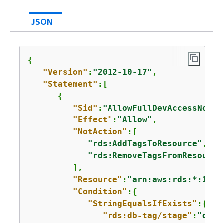
JSON
{
"Version"
:
"2012-10-17"
,

"Statement"
:[

{
"Sid"
:
"AllowFullDevAccessNoTag
"Effect"
:
"Allow"
,

"NotAction"
:[

"rds:AddTagsToResource"
,

"rds:RemoveTagsFromResource
         ],

"Resource"
:
"arn:aws:rds:*:1234
"Condition"
:
{
"StringEqualsIfExists"
:
{
"rds:db-tag/stage"
:
"devo