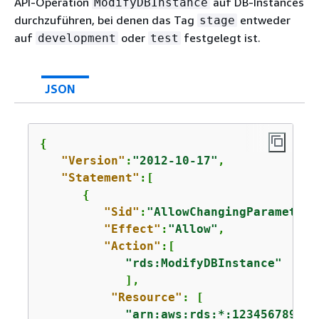
API-Operation
auf DB-Instances
ModifyDBInstance
durchzuführen, bei denen das Tag
entweder
stage
auf
oder
festgelegt ist.
development
test
JSON
{
"Version"
:
"2012-10-17"
,

"Statement"
:[

{
"Sid"
:
"AllowChangingParameterO
"Effect"
:
"Allow"
,

"Action"
:[

"rds:ModifyDBInstance"
            ],

"Resource"
: [

"arn:aws:rds:*:123456789012