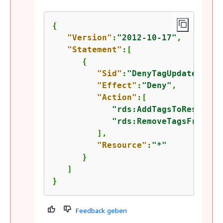
{
"Version"
:
"2012-10-17"
,

"Statement"
:[

{
"Sid"
:
"DenyTagUpdates"
,

"Effect"
:
"Deny"
,

"Action"
:[

"rds:AddTagsToResource
"rds:RemoveTagsFromRes
         ],

"Resource"
:
"*"
      }

   ]

}
Feedback geben