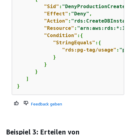
"Sid"
:
"DenyProductionCreate"
,

"Effect"
:
"Deny"
,

"Action"
:
"rds:CreateDBInstance
"Resource"
:
"arn:aws:rds:*:1234
"Condition"
:
{
"StringEquals"
:
{
"rds:pg-tag/usage"
:
"prod
            }

         }

      }

   ]

}
Feedback geben
Beispiel 3: Erteilen von