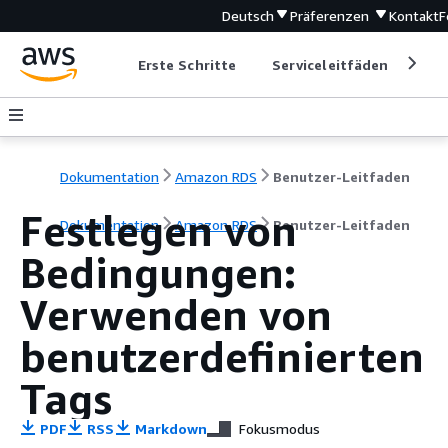
Deutsch
Präferenzen
Kontakt
F
Erste Schritte
Serviceleitfäden
Ent
Dokumentation
Amazon RDS
Benutzer-Leitfaden
Festlegen von
Dokumentation
Amazon RDS
Benutzer-Leitfaden
Bedingungen:
Verwenden von
benutzerdefinierten
Tags
PDF
RSS
Markdown
Fokusmodus