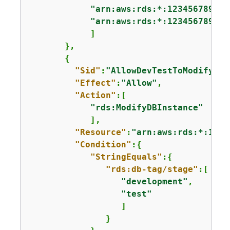
"arn:aws:rds:*:123456789012
"arn:aws:rds:*:123456789012
            ]

       },

{
"Sid"
:
"AllowDevTestToModifyIns
"Effect"
:
"Allow"
,

"Action"
:[

"rds:ModifyDBInstance"
            ],

"Resource"
:
"arn:aws:rds:*:1234
"Condition"
:
{
"StringEquals"
:
{
"rds:db-tag/stage"
:[

"development"
,

"test"
                  ]

               }
