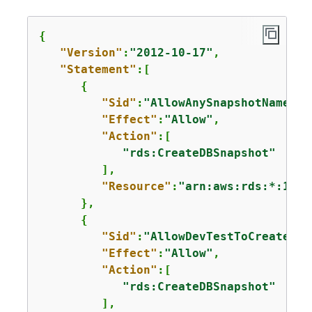
{
"Version"
:
"2012-10-17"
,

"Statement"
:[

{
"Sid"
:
"AllowAnySnapshotName"
,

"Effect"
:
"Allow"
,

"Action"
:[

"rds:CreateDBSnapshot"
         ],

"Resource"
:
"arn:aws:rds:*:1234
      },

{
"Sid"
:
"AllowDevTestToCreateSna
"Effect"
:
"Allow"
,

"Action"
:[

"rds:CreateDBSnapshot"
         ],
