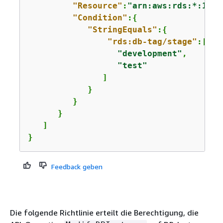
"Resource"
:
"arn:aws:rds:*:1234
"Condition"
:
{
"StringEquals"
:
{
"rds:db-tag/stage"
:[

"development"
,

"test"
               ]

            }

         }

      }

   ]

}
Feedback geben
Die folgende Richtlinie erteilt die Berechtigung, die