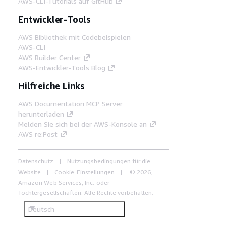
AWS-CLI-Tutorials auf GitHub
Entwickler-Tools
AWS Bibliothek mit Codebeispielen
AWS-CLI
AWS Builder Center
AWS-Entwickler-Tools Blog
Hilfreiche Links
AWS Documentation MCP Server
herunterladen
Melden Sie sich bei der AWS-Konsole an
AWS re:Post
Datenschutz
Nutzungsbedingungen für die
Website
Cookie-Einstellungen
© 2026,
Amazon Web Services, Inc. oder
Tochtergesellschaften. Alle Rechte vorbehalten.
Deutsch