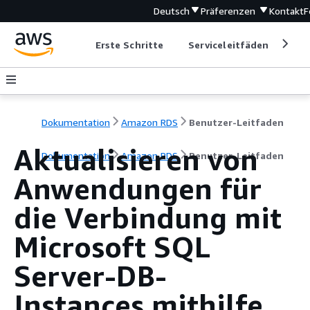
Deutsch
Präferenzen
Kontakt
F
Erste Schritte
Serviceleitfäden
Ent
Dokumentation
Amazon RDS
Benutzer-Leitfaden
Aktualisieren von
Dokumentation
Amazon RDS
Benutzer-Leitfaden
Anwendungen für
die Verbindung mit
Microsoft SQL
Server-DB-
Instances mithilfe