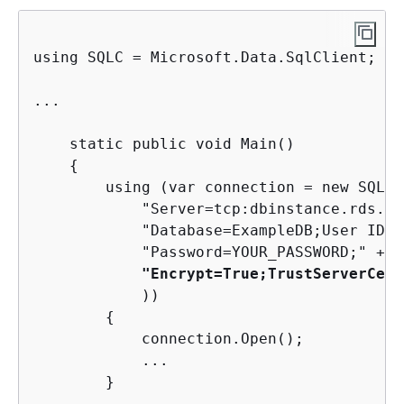
using SQLC = Microsoft.Data.SqlClient;

...

    static public void Main()  

{
        using (var connection = new SQLC.
            "Server=tcp:dbinstance.rds.am
            "Database=ExampleDB;User ID=L
            "Password=YOUR_PASSWORD;" + 

"Encrypt=True;TrustServerCert
            ))

{
            connection.Open();  

            ...

        }                                
