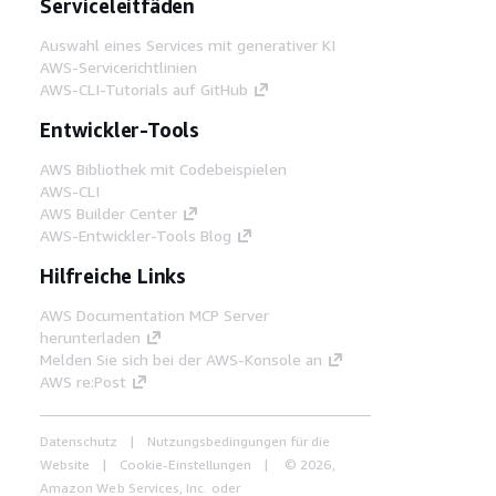
Serviceleitfäden
Auswahl eines Services mit generativer KI
AWS-Servicerichtlinien
AWS-CLI-Tutorials auf GitHub
Entwickler-Tools
AWS Bibliothek mit Codebeispielen
AWS-CLI
AWS Builder Center
AWS-Entwickler-Tools Blog
Hilfreiche Links
AWS Documentation MCP Server
herunterladen
Melden Sie sich bei der AWS-Konsole an
AWS re:Post
Datenschutz
Nutzungsbedingungen für die
Website
Cookie-Einstellungen
© 2026,
Amazon Web Services, Inc. oder