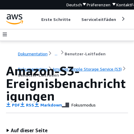
Deutsch
Präferenzen
Kontakt
F
Erste Schritte
Serviceleitfäden
Ent
Dokumentation
...
Benutzer-Leitfaden
Amazon-S3-
Dokumentation
Amazon Simple Storage Service (S3)
Benutzer-Leitfaden
Ereignisbenachricht
igungen
PDF
RSS
Markdown
Fokusmodus
Auf dieser Seite