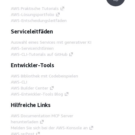
AWS Praktische Tutorials
AWS-Lösungsportfolio
AWS-Entscheidungsleitfäden
Serviceleitfäden
Auswahl eines Services mit generativer KI
AWS-Servicerichtlinien
AWS-CLI-Tutorials auf GitHub
Entwickler-Tools
AWS Bibliothek mit Codebeispielen
AWS-CLI
AWS Builder Center
AWS-Entwickler-Tools Blog
Hilfreiche Links
AWS Documentation MCP Server
herunterladen
Melden Sie sich bei der AWS-Konsole an
AWS re:Post