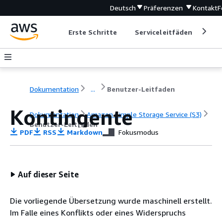
Deutsch
Präferenzen
Kontakt
F
Erste Schritte
Serviceleitfäden
Ent
Dokumentation
...
Benutzer-Leitfaden
Kontingente
Dokumentation
Amazon Simple Storage Service (S3)
Benutzer-Leitfaden
PDF
RSS
Markdown
Fokusmodus
Auf dieser Seite
Die vorliegende Übersetzung wurde maschinell erstellt.
Im Falle eines Konflikts oder eines Widerspruchs