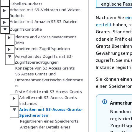
englische Fas
Tabellen-Buckets
Arbeiten mit S3-Vektoren und Vektor-
Buckets
Nachdem Sie
ei
Arbeiten mit Amazon S3 S3-Dateien
erstellt
haben, re
Zugriffskontrolle
Grants-Standort
Identity and Access Management
oder ein Präfix 
(IAM)
Grants übernimm
Arbeiten mit Zugriffspunkten
Gewährungsempfä
Verwalten des Zugriffs mit S3-
zugreift. Sie mü
Zugriffsberechtigungen
Instance registr
Konzepte von S3 Access Grants
S3 Access Grants und
Sie können einen
Unternehmensverzeichnisidentitäte
einen Speicheror
n
Erste Schritte mit S3 Access Grants
Arbeiten mit S3-Access-Grants-
Anmerku
Instances
Arbeiten mit S3-Access-Grants-
Nachdem S
Speicherorten
registrier
Registrieren eines Speicherorts
Zugriffsg
Anzeigen der Details eines