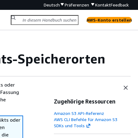
Deutsch
Präferenzen
Kontakt
Feedback
AWS-Konto erstellen
nts-Speicherorten
ts oder
 Fassung
che
Zugehörige Ressourcen
Amazon S3 API-Referenz
ikts oder
AWS CLI Befehle für Amazon S3
SDKs und Tools
en
 die