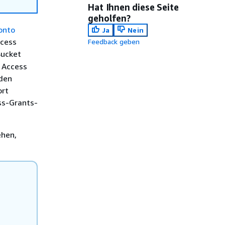
Hat Ihnen diese Seite
geholfen?
onto
Ja
Nein
ccess
Feedback geben
Bucket
3 Access
den
ort
ss-Grants-
ehen,