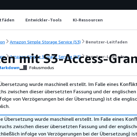
itfäden
Entwickler-Tools
KI-Ressourcen
ion
Amazon Simple Storage Service (S3)
Benutzer-Leitfaden
ten mit S3-Access-Gra
ion
Amazon Simple Storage Service (S3)
Benutzer-Leitfaden
arkdown
Fokusmodus
Übersetzung wurde maschinell erstellt. Im Falle eines Konflik
chs zwischen dieser übersetzten Fassung und der englischen
infolge von Verzögerungen bei der Übersetzung) ist die englis
ich.
e Übersetzung wurde maschinell erstellt. Im Falle eines Konfl
ruchs zwischen dieser übersetzten Fassung und der englisch
hließlich infolge von Verzögerungen bei der Übersetzung) ist