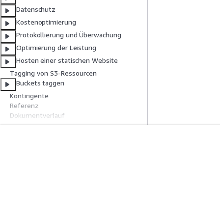
Datenschutz
Kostenoptimierung
Protokollierung und Überwachung
Optimierung der Leistung
Hosten einer statischen Website
Tagging von S3-Ressourcen
Buckets taggen
Kontingente
Referenz
Dokumentverlauf
Erste Schritte
Serviceleitf
AWS Praktische Tutorials
Auswahl eines Ser
AWS-Lösungsportfolio
AWS-Servicerichtl
AWS-Entscheidungsleitfäden
AWS-CLI-Tutorial