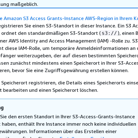
sung maßgeblich.
ne Amazon S3 Access Grants-Instance AWS-Region in Ihrem K
gistrieren Sie einen S3-Standort in dieser Instance. Ein S3 A
 ordnet den standardmäßigen S3-Standort (
), einen 
s3://
einer AWS Identity and Access Management (IAM) -Rolle zu. S
t diese IAM-Rolle, um temporäre Anmeldeinformationen an 
nger weiterzugeben, der auf diesen bestimmten Speicher
ssen zunächst mindestens einen Speicherort in Ihrer S3-Acce
ieren, bevor Sie eine Zugriffsgewährung erstellen können.
 Speicherort registrieren, die Details eines Speicherorts eins
t bearbeiten und einen Speicherort löschen.
ng
ie den ersten Standort in Ihrer S3-Access-Grants-Instance
t haben, enthält Ihre Instance immer noch keine individuellen
ewährungen. Informationen über das Erstellen einer