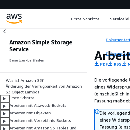
Erste Schritte
Servicele
Dokumentat
Amazon Simple Storage
Service
Arbei
Dokumentat
Benutzer-Leitfaden
PDF
RSS
M
Die vorliegende 
Was ist Amazon S3?
Änderung der Verfügbarkeit von Amazon
eines Widerspru
S3 Object Lambda
(einschließlich 
Erste Schritte
Fassung maßgebl
Arbeiten mit Allzweck-Buckets
Die vorliegend
Arbeiten mit Objekten
eines Widersp
Arbeiten mit Verzeichnis-Buckets
Fassung (einsc
Arbeiten mit Amazon S3 Tables und