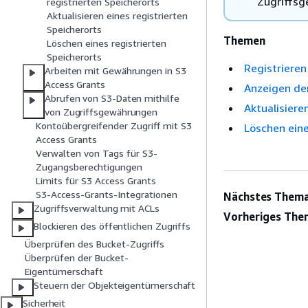
Zugriffsg
registrierten Speicherorts
Aktualisieren eines registrierten
Speicherorts
Themen
Löschen eines registrierten
Speicherorts
Registrieren
Arbeiten mit Gewährungen in S3
Access Grants
Anzeigen der
Abrufen von S3-Daten mithilfe
Aktualisiere
von Zugriffsgewährungen
Kontoübergreifender Zugriff mit S3
Löschen eine
Access Grants
Verwalten von Tags für S3-
Zugangsberechtigungen
Limits für S3 Access Grants
S3-Access-Grants-Integrationen
Nächstes Thema
Zugriffsverwaltung mit ACLs
Vorheriges The
Blockieren des öffentlichen Zugriffs
Überprüfen des Bucket-Zugriffs
Überprüfen der Bucket-
Eigentümerschaft
Steuern der Objekteigentümerschaft
Sicherheit