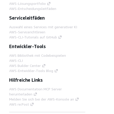
AWS-Lösungsportfolio
AWS-Entscheidungsleitfäden
Serviceleitfäden
Auswahl eines Services mit generativer KI
AWS-Servicerichtlinien
AWS-CLI-Tutorials auf GitHub
Entwickler-Tools
AWS Bibliothek mit Codebeispielen
AWS-CLI
AWS Builder Center
AWS-Entwickler-Tools Blog
Hilfreiche Links
AWS Documentation MCP Server
herunterladen
Melden Sie sich bei der AWS-Konsole an
AWS re:Post