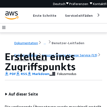
Deutsch
Präferenzen
Kontakt
F
Erste Schritte
Serviceleitfäden
Ent
Dokumentation
...
Benutzer-Leitfaden
Erstellen eines
Dokumentation
Amazon Simple Storage Service (S3)
Benutzer-Leitfaden
Zugriffspunkts
PDF
RSS
Markdown
Fokusmodus
Auf dieser Seite
Die vorliegende Übersetzung wurde maschinell erstellt.