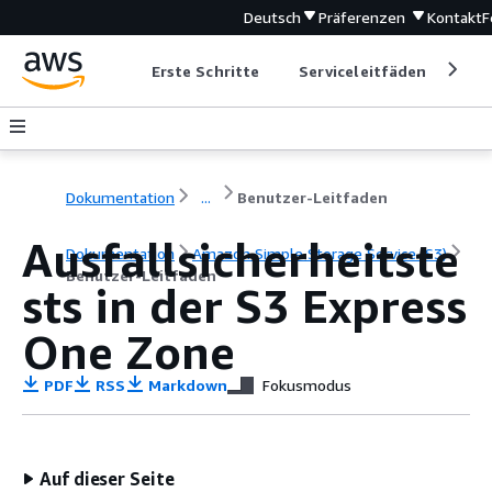
Deutsch
Präferenzen
Kontakt
F
Erste Schritte
Serviceleitfäden
Ent
Dokumentation
...
Benutzer-Leitfaden
Ausfallsicherheitste
Dokumentation
Amazon Simple Storage Service (S3)
Benutzer-Leitfaden
sts in der S3 Express
One Zone
PDF
RSS
Markdown
Fokusmodus
Auf dieser Seite