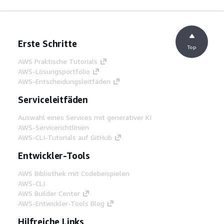
Erste Schritte
Top
AWS Praktische Tutorials
AWS-Lösungsportfolio
AWS-Entscheidungsleitfäden
Serviceleitfäden
Auswahl eines Services mit generativer KI
AWS-Servicerichtlinien
AWS-CLI-Tutorials auf GitHub
Entwickler-Tools
AWS Bibliothek mit Codebeispielen
AWS-CLI
AWS Builder Center
AWS-Entwickler-Tools Blog
Hilfreiche Links