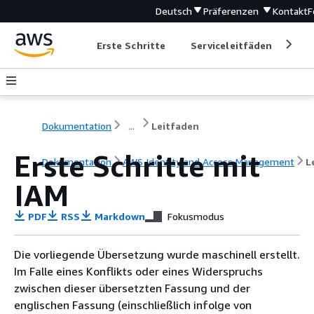
Deutsch
Präferenzen
Kontakt
F
Erste Schritte
Serviceleitfäden
Ent
Dokumentation
...
Leitfaden
Erste Schritte mit
Dokumentation
AWS Identity and Access Management
L
IAM
PDF
RSS
Markdown
Fokusmodus
Die vorliegende Übersetzung wurde maschinell erstellt.
Im Falle eines Konflikts oder eines Widerspruchs
zwischen dieser übersetzten Fassung und der
englischen Fassung (einschließlich infolge von