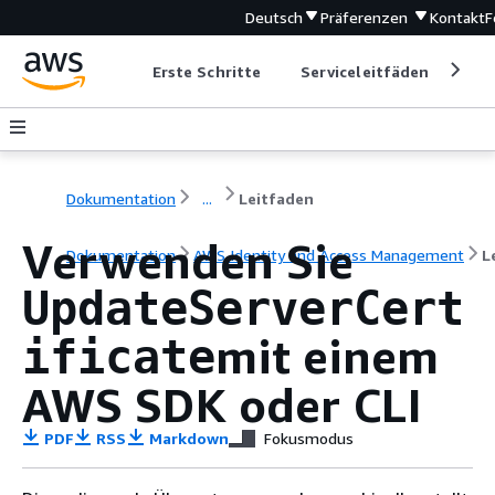
Deutsch
Präferenzen
Kontakt
F
Erste Schritte
Serviceleitfäden
Ent
Dokumentation
...
Leitfaden
Verwenden Sie
Dokumentation
AWS Identity and Access Management
L
UpdateServerCert
mit einem
ificate
AWS SDK oder CLI
PDF
RSS
Markdown
Fokusmodus