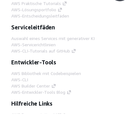
AWS Praktische Tutorials
AWS-Lösungsportfolio
AWS-Entscheidungsleitfäden
Serviceleitfäden
Auswahl eines Services mit generativer KI
AWS-Servicerichtlinien
AWS-CLI-Tutorials auf GitHub
Entwickler-Tools
AWS Bibliothek mit Codebeispielen
AWS-CLI
AWS Builder Center
AWS-Entwickler-Tools Blog
Hilfreiche Links
AWS Documentation MCP Server
herunterladen
Melden Sie sich bei der AWS-Konsole an
AWS re:Post