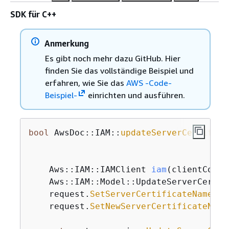
SDK für C++
Anmerkung
Es gibt noch mehr dazu GitHub. Hier
finden Sie das vollständige Beispiel und
erfahren, wie Sie das
AWS -Code-
Beispiel-
einrichten und ausführen.
bool
 AwsDoc::IAM::
updateServerCertifica
    Aws::
IAM::IAMClient 
iam
(clientConfi
    Aws::IAM::Model::UpdateServerCertif
    request.
SetServerCertificateName
(cu
    request.
SetNewServerCertificateName