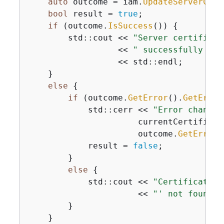
auto
 outcome = iam.
UpdateServerCert
bool
 result = 
true
;

if
 (outcome.
IsSuccess
()) 
{
        std::cout << 
"Server certificat
                  << 
" successfully ren
                  << std::endl;

    }

else
{
if
 (outcome.
GetError
().
GetError
            std::cerr << 
"Error changin
                      currentCertificat
                      outcome.
GetError
(
            result = 
false
;

        }

else
{
            std::cout << 
"Certificate '
                      << 
"' not found."
        }

    }
