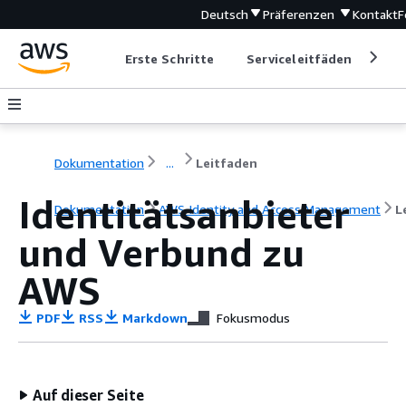
Deutsch
Präferenzen
Kontakt
F
Erste Schritte
Serviceleitfäden
Ent
Dokumentation
...
Leitfaden
Identitätsanbieter
Dokumentation
AWS Identity and Access Management
L
und Verbund zu
AWS
PDF
RSS
Markdown
Fokusmodus
Auf dieser Seite