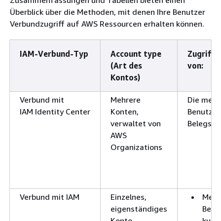
Zusammenfassungen und Tabellen bieten einen
Überblick über die Methoden, mit denen Ihre Benutzer
Verbundzugriff auf AWS Ressourcen erhalten können.
IAM-Verbund-Typ
Account type
Zugriffs
(Art des
von:
Kontos)
Verbund mit
Mehrere
Die mens
IAM Identity Center
Konten,
Benutzer 
verwaltet von
Belegsch
AWS
Organizations
Verbund mit IAM
Einzelnes,
Mens
eigenständiges
Benut
Konto
kurzf