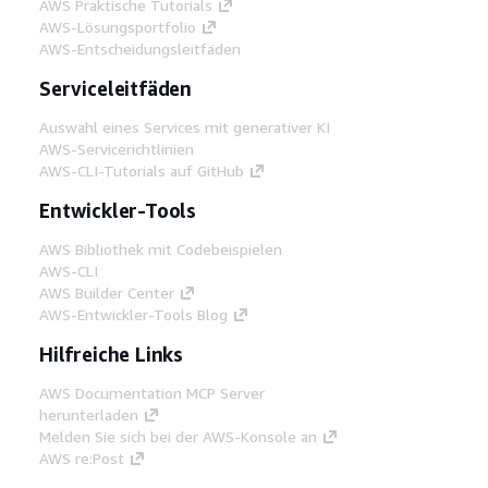
AWS Praktische Tutorials
AWS-Lösungsportfolio
AWS-Entscheidungsleitfäden
Serviceleitfäden
Auswahl eines Services mit generativer KI
AWS-Servicerichtlinien
AWS-CLI-Tutorials auf GitHub
Entwickler-Tools
AWS Bibliothek mit Codebeispielen
AWS-CLI
AWS Builder Center
AWS-Entwickler-Tools Blog
Hilfreiche Links
AWS Documentation MCP Server
herunterladen
Melden Sie sich bei der AWS-Konsole an
AWS re:Post