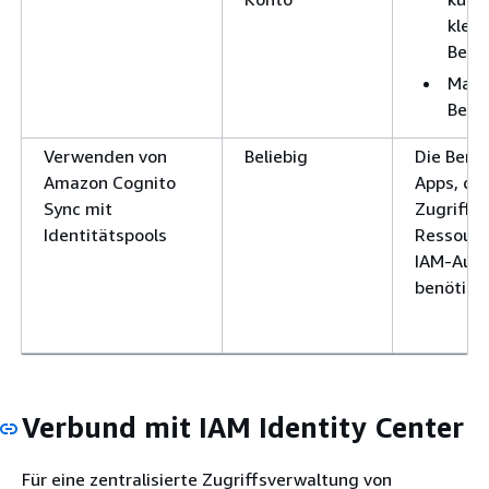
klein
Bere
Masc
Benu
Verwenden von
Beliebig
Die Benu
Amazon Cognito
Apps, die
Sync mit
Zugriff a
Identitätspools
Ressourc
IAM-Auto
benötige
Verbund mit IAM Identity Center
Für eine zentralisierte Zugriffsverwaltung von