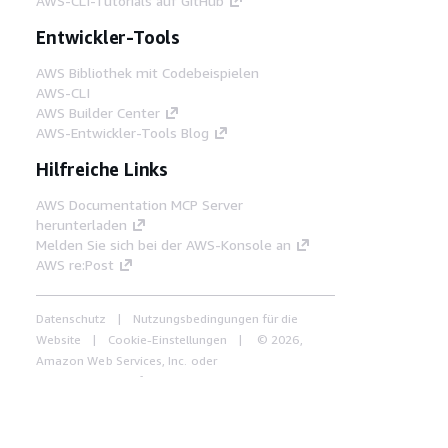
AWS-CLI-Tutorials auf GitHub
Entwickler-Tools
AWS Bibliothek mit Codebeispielen
AWS-CLI
AWS Builder Center
AWS-Entwickler-Tools Blog
Hilfreiche Links
AWS Documentation MCP Server
herunterladen
Melden Sie sich bei der AWS-Konsole an
AWS re:Post
Datenschutz
Nutzungsbedingungen für die
Website
Cookie-Einstellungen
© 2026,
Amazon Web Services, Inc. oder
Tochtergesellschaften. Alle Rechte vorbehalten.
Deutsch