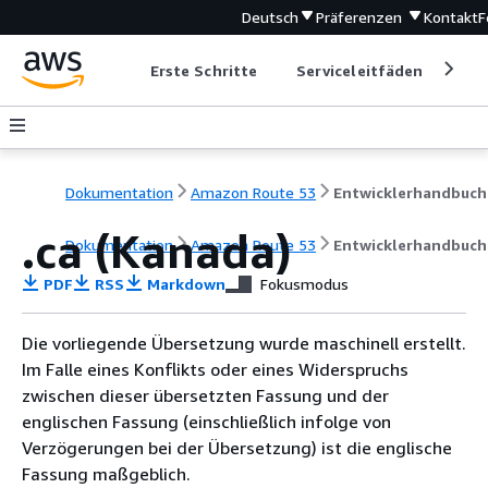
Deutsch
Präferenzen
Kontakt
F
Erste Schritte
Serviceleitfäden
Ent
Dokumentation
Amazon Route 53
Entwicklerhandbuch
.ca (Kanada)
Dokumentation
Amazon Route 53
Entwicklerhandbuch
PDF
RSS
Markdown
Fokusmodus
Die vorliegende Übersetzung wurde maschinell erstellt.
Im Falle eines Konflikts oder eines Widerspruchs
zwischen dieser übersetzten Fassung und der
englischen Fassung (einschließlich infolge von
Verzögerungen bei der Übersetzung) ist die englische
Fassung maßgeblich.