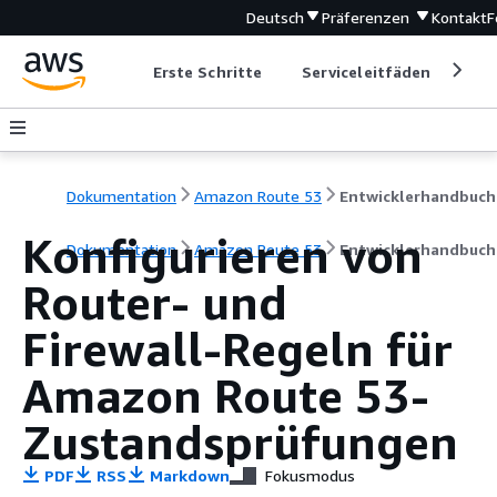
Deutsch
Präferenzen
Kontakt
F
Erste Schritte
Serviceleitfäden
Ent
Dokumentation
Amazon Route 53
Entwicklerhandbuch
Konfigurieren von
Dokumentation
Amazon Route 53
Entwicklerhandbuch
Router- und
Firewall-Regeln für
Amazon Route 53-
Zustandsprüfungen
PDF
RSS
Markdown
Fokusmodus