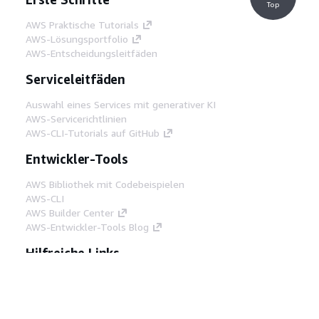
Top
AWS Praktische Tutorials
AWS-Lösungsportfolio
AWS-Entscheidungsleitfäden
Serviceleitfäden
Auswahl eines Services mit generativer KI
AWS-Servicerichtlinien
AWS-CLI-Tutorials auf GitHub
Entwickler-Tools
AWS Bibliothek mit Codebeispielen
AWS-CLI
AWS Builder Center
AWS-Entwickler-Tools Blog
Hilfreiche Links
AWS Documentation MCP Server
herunterladen
Melden Sie sich bei der AWS-Konsole an