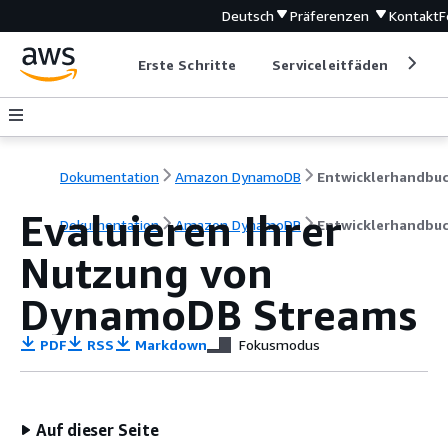
Deutsch
Präferenzen
Kontakt
F
Erste Schritte
Serviceleitfäden
Ent
Dokumentation
Amazon DynamoDB
Entwicklerhandbu
Evaluieren Ihrer
Dokumentation
Amazon DynamoDB
Entwicklerhandbu
Nutzung von
DynamoDB Streams
PDF
RSS
Markdown
Fokusmodus
Auf dieser Seite