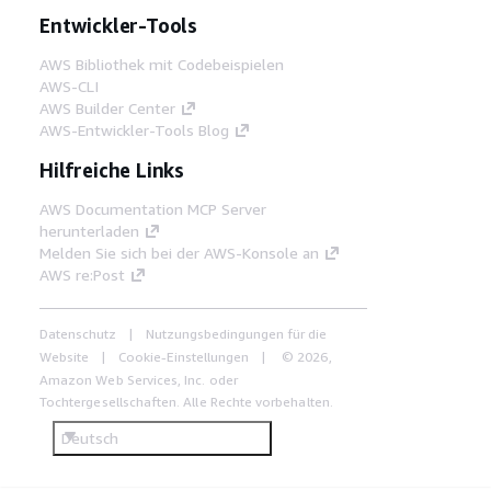
Entwickler-Tools
AWS Bibliothek mit Codebeispielen
AWS-CLI
AWS Builder Center
AWS-Entwickler-Tools Blog
Hilfreiche Links
AWS Documentation MCP Server
herunterladen
Melden Sie sich bei der AWS-Konsole an
AWS re:Post
Datenschutz
Nutzungsbedingungen für die
Website
Cookie-Einstellungen
© 2026,
Amazon Web Services, Inc. oder
Tochtergesellschaften. Alle Rechte vorbehalten.
Deutsch