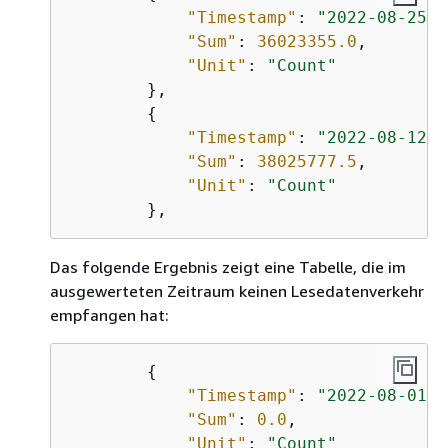
"Timestamp"
: 
"2022-08-25T1
"Sum"
: 
36023355.0
,

"Unit"
: 
"Count"
        },

{
"Timestamp"
: 
"2022-08-12T1
"Sum"
: 
38025777.5
,

"Unit"
: 
"Count"
Das folgende Ergebnis zeigt eine Tabelle, die im
ausgewerteten Zeitraum keinen Lesedatenverkehr
empfangen hat:
{
"Timestamp"
: 
"2022-08-01T1
"Sum"
: 
0.0
,

"Unit"
: 
"Count"