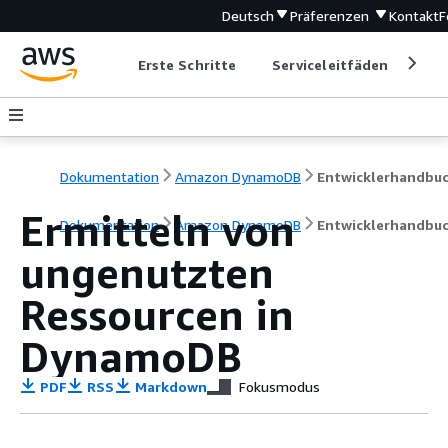
Deutsch
Präferenzen
Kontakt
F
Erste Schritte
Serviceleitfäden
Ent
Dokumentation
Amazon DynamoDB
Entwicklerhandbu
Ermitteln von
Dokumentation
Amazon DynamoDB
Entwicklerhandbu
ungenutzten
Ressourcen in
DynamoDB
PDF
RSS
Markdown
Fokusmodus