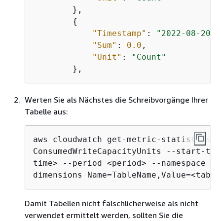
        },

{
"Timestamp"
: 
"2022-08-20T1
"Sum"
: 
0.0
,

"Unit"
: 
"Count"
Werten Sie als Nächstes die Schreibvorgänge Ihrer
Tabelle aus:
aws cloudwatch get-metric-statistics -
ConsumedWriteCapacityUnits --start-tim
time> --period <period> --namespace AW
dimensions Name=TableName,Value=<table
Damit Tabellen nicht fälschlicherweise als nicht
verwendet ermittelt werden, sollten Sie die