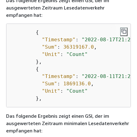
Das folgende Ergebnis zeigt einen GSI, der im
ausgewerteten Zeitraum Lesedatenverkehr
empfangen hat:
{
"Timestamp"
: 
"2022-08-17T21:20:
"Sum"
: 
36319167.0
,

"Unit"
: 
"Count"
        },

{
"Timestamp"
: 
"2022-08-11T21:20:
"Sum"
: 
1869136.0
,

"Unit"
: 
"Count"
Das folgende Ergebnis zeigt einen GSI, der im
ausgewerteten Zeitraum minimalen Lesedatenverkehr
empfangen hat: