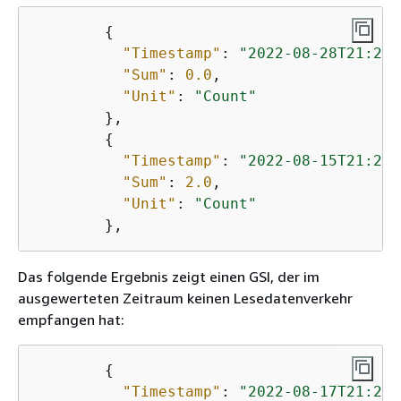
{
"Timestamp"
: 
"2022-08-28T21:20:
"Sum"
: 
0.0
,

"Unit"
: 
"Count"
        },

{
"Timestamp"
: 
"2022-08-15T21:20:
"Sum"
: 
2.0
,

"Unit"
: 
"Count"
Das folgende Ergebnis zeigt einen GSI, der im
ausgewerteten Zeitraum keinen Lesedatenverkehr
empfangen hat:
{
"Timestamp"
: 
"2022-08-17T21:20: