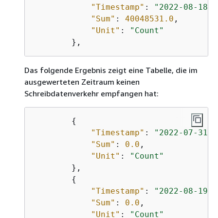
"Timestamp"
: 
"2022-08-18T2
"Sum"
: 
40048531.0
,

"Unit"
: 
"Count"
Das folgende Ergebnis zeigt eine Tabelle, die im
ausgewerteten Zeitraum keinen
Schreibdatenverkehr empfangen hat:
{
"Timestamp"
: 
"2022-07-31T2
"Sum"
: 
0.0
,

"Unit"
: 
"Count"
        },

{
"Timestamp"
: 
"2022-08-19T2
"Sum"
: 
0.0
,

"Unit"
: 
"Count"