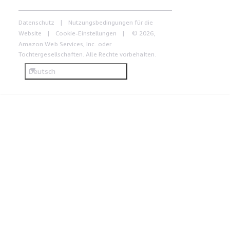
Datenschutz
Nutzungsbedingungen für die
Website
Cookie-Einstellungen
© 2026,
Amazon Web Services, Inc. oder
Tochtergesellschaften. Alle Rechte vorbehalten.
Deutsch