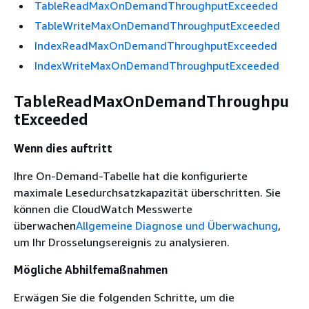
TableReadMaxOnDemandThroughputExceeded
TableWriteMaxOnDemandThroughputExceeded
IndexReadMaxOnDemandThroughputExceeded
IndexWriteMaxOnDemandThroughputExceeded
TableReadMaxOnDemandThroughpu
tExceeded
Wenn dies auftritt
Ihre On-Demand-Tabelle hat die konfigurierte
maximale Lesedurchsatzkapazität überschritten. Sie
können die CloudWatch Messwerte
überwachen
Allgemeine Diagnose und Überwachung
,
um Ihr Drosselungsereignis zu analysieren.
Mögliche Abhilfemaßnahmen
Erwägen Sie die folgenden Schritte, um die