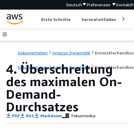
Deutsch
Präferenzen
Kontakt
F
Erste Schritte
Serviceleitfäden
Ent
Dokumentation
Amazon DynamoDB
Entwicklerhandbu
4. Überschreitung
Dokumentation
Amazon DynamoDB
Entwicklerhandbu
des maximalen On-
Demand-
Durchsatzes
PDF
RSS
Markdown
Fokusmodus