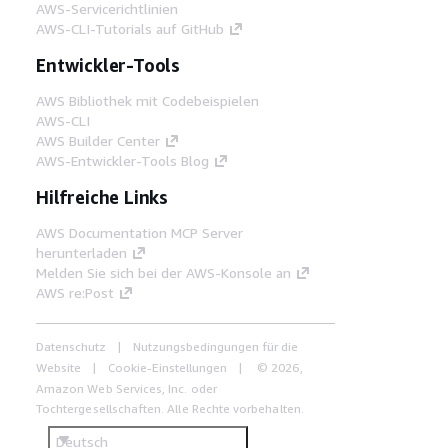
AWS-Servicerichtlinien
AWS-CLI-Tutorials auf GitHub
Entwickler-Tools
AWS Bibliothek mit Codebeispielen
AWS-CLI
AWS Builder Center
AWS-Entwickler-Tools Blog
Hilfreiche Links
AWS Documentation MCP Server
herunterladen
Melden Sie sich bei der AWS-Konsole an
AWS re:Post
Datenschutz
Nutzungsbedingungen für die
Website
Cookie-Einstellungen
© 2026,
Amazon Web Services, Inc. oder
Tochtergesellschaften. Alle Rechte vorbehalten.
Deutsch